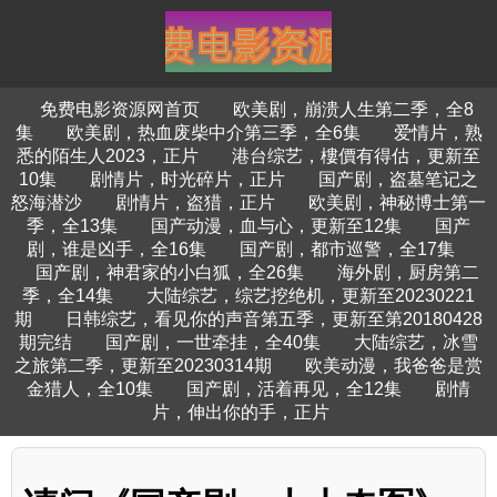
免费电影资源网首页
欧美剧，崩溃人生第二季，全8
集
欧美剧，热血废柴中介第三季，全6集
爱情片，熟
悉的陌生人2023，正片
港台综艺，樓價有得估，更新至
10集
剧情片，时光碎片，正片
国产剧，盗墓笔记之
怒海潜沙
剧情片，盗猎，正片
欧美剧，神秘博士第一
季，全13集
国产动漫，血与心，更新至12集
国产
剧，谁是凶手，全16集
国产剧，都市巡警，全17集
国产剧，神君家的小白狐，全26集
海外剧，厨房第二
季，全14集
大陆综艺，综艺挖绝机，更新至20230221
期
日韩综艺，看见你的声音第五季，更新至第20180428
期完结
国产剧，一世牵挂，全40集
大陆综艺，冰雪
之旅第二季，更新至20230314期
欧美动漫，我爸爸是赏
金猎人，全10集
国产剧，活着再见，全12集
剧情
片，伸出你的手，正片