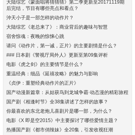
大陆综艺《蒙面唱将猜猜猜》第二季更新至20171119期
后完结，节目有哪些亮点和看点？
沖天小子是一部怎样的动作片？
大陆综艺《老总来了》：商业背后的趣味与智慧
宿舍惊魂：夜晚的惊悚心跳
请问《动作片，第一诫，正片》的主要剧情是什么？
### 日本剧《警视厅局外人》更新至第09集评析
电影《虎之剑》的主要情节是什么？
重温经典：细品《延禧攻略》的魅力与影响
《贞伊：重塑经典动作片的正片》
国产动漫新篇章：从姑获鸟到龙城争霸·动态漫的精彩旅程
国产剧《相逢时节》全38集讲述了怎样的故事？
你最喜欢的东北老炮儿喜剧片是哪一部，为什么？
电影《X 即是空2015》中主要探讨了哪些爱情主题？
热播国产剧《都市俏辣妹》全20集，引发收视狂潮