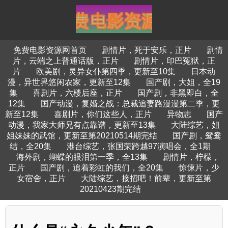
免费电影资源网首页
剧情片，死于安乐，正片
剧情
片，云端之上普通话版，正片
剧情片，印巴冤狱，正
片
欧美剧，灵异女仆第四季，更新至10集
日本动
漫，异世界悠闲农家，更新至12集
国产剧，大姐，全19
集
喜剧片，六楼后座，正片
国产剧，非黑即白，全
12集
国产动漫，复婚之战：总裁追妻路漫漫第二季，更
新至12集
喜剧片，你们这些人，正片
异物志
国产
动漫，我家大师兄有点靠谱，更新至13集
大陆综艺，姐
姐妹妹的武馆，更新至第20210514期完结
国产剧，鸳鸯
结，全20集
港台综艺，张国荣跨越97演唱会，全1期
海外剧，蝴蝶的眼泪第一季，全13集
剧情片，柠檬，
正片
国产剧，追着彩虹的我们，全20集
惊悚片，少
女宿舍，正片
大陆综艺，接招吧！前辈，更新至第
20210423期完结