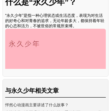
什么是“永久少年”？
“永久少年”是指一种心理状态或生活态度，表现为对生活
的好奇心和对青春的追求，无论年龄多大，都保持着年轻
的心态和活力，不被世俗的常规所束缚。
与
永久少年
相关文章
怦然心动漫画主要讲述了什么故事？