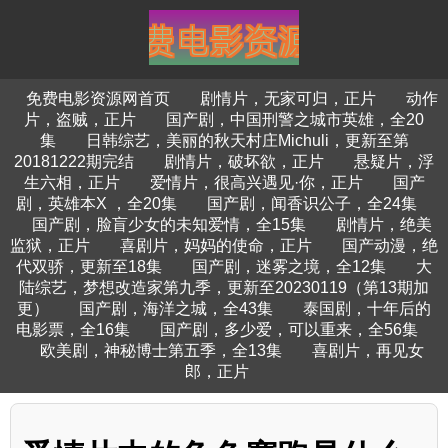
免费电影资源网首页
剧情片，无家可归，正片
动作
片，盗贼，正片
国产剧，中国刑警之城市英雄，全20
集
日韩综艺，美丽的秋天村庄Michuli，更新至第
20181222期完结
剧情片，破坏欲，正片
悬疑片，浮
生六相，正片
爱情片，很高兴遇见·你，正片
国产
剧，英雄本X ，全20集
国产剧，闻香识公子，全24集
国产剧，脸盲少女的未知爱情，全15集
剧情片，绝美
监狱，正片
喜剧片，妈妈的使命，正片
国产动漫，绝
代双骄，更新至18集
国产剧，迷雾之境，全12集
大
陆综艺，梦想改造家第九季，更新至20230119（第13期加
更）
国产剧，海洋之城，全43集
泰国剧，十年后的
电影票，全16集
国产剧，多少爱，可以重来，全56集
欧美剧，神秘博士第五季，全13集
喜剧片，再见女
郎，正片