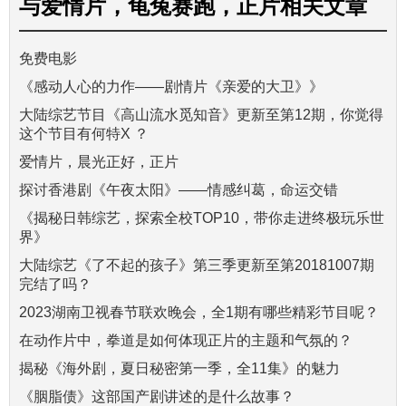
与
爱情片，龟兔赛跑，正片
相关文章
免费电影
《感动人心的力作——剧情片《亲爱的大卫》》
大陆综艺节目《高山流水觅知音》更新至第12期，你觉得
这个节目有何特X ？
爱情片，晨光正好，正片
探讨香港剧《午夜太阳》——情感纠葛，命运交错
《揭秘日韩综艺，探索全校TOP10，带你走进终极玩乐世
界》
大陆综艺《了不起的孩子》第三季更新至第20181007期
完结了吗？
2023湖南卫视春节联欢晚会，全1期有哪些精彩节目呢？
在动作片中，拳道是如何体现正片的主题和气氛的？
揭秘《海外剧，夏日秘密第一季，全11集》的魅力
《胭脂债》这部国产剧讲述的是什么故事？