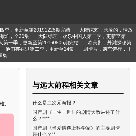
季，更新至第20191228期完结
大陆综艺，亲爱的，请放
海滩，全30集
大陆综艺，欢乐中国人第二季，更新至第
第一季，更新至第20160805期完结
欧美剧，外滩探秘第
ing：他们存在过第二季，更新至14集
剧情片，遗忘诗行，正
8集
与
远大前程
相关文章
什么是二次元海报？
难、
国产剧《一生一世》的剧情大致讲述了什
么？****
国产剧《当爱情遇上科学家》的主要剧情
是什么？**