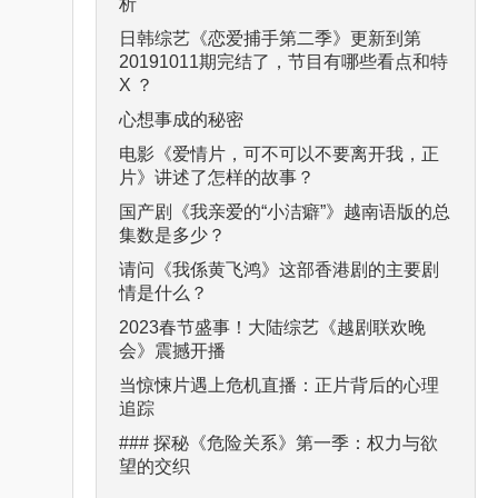
析
日韩综艺《恋爱捕手第二季》更新到第
20191011期完结了，节目有哪些看点和特
X ？
心想事成的秘密
电影《爱情片，可不可以不要离开我，正
片》讲述了怎样的故事？
国产剧《我亲爱的“小洁癖”》越南语版的总
集数是多少？
请问《我係黄飞鸿》这部香港剧的主要剧
情是什么？
2023春节盛事！大陆综艺《越剧联欢晚
会》震撼开播
当惊悚片遇上危机直播：正片背后的心理
追踪
### 探秘《危险关系》第一季：权力与欲
望的交织