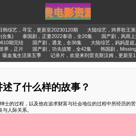
日韩综艺，寻宝，更新至20230120期
大陆综艺，跨界歌王第四
(合集)
泰国剧，正妻2022泰语，全20集
国产剧，风雨上
610期完结
国产剧，遇龙，全36集
大陆综艺，妈妈是超人
世界，正片
国产剧，功夫战警，全42集
韩国剧，Miss
吸血鬼生活第五季
记录片，欢迎来到雷克斯汉姆，更新至1
讲述了什么样的故事？
为绅士的过程，以及他在追求财富与社会地位的过程中所经历的苦
良与人际关系。