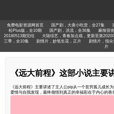
免费电影资源网首页
国产剧，大唐小吃货，全27集
松Plus版，全10期
国产剧，洪流，全36集
麻辣宿舍
20180513期完结
大陆综艺，青春加点戏，更新至第20200
三季，全10集
剧情片，妙笔生花，正片
剧情片，指尖
片
《远大前程》这部小说主要
《远大前程》主要讲述了主人公pip从一个贫穷孤儿成长
爱情与自我发现，最终领悟到真正的幸福彩在于内心的善