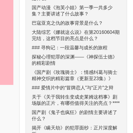
国产动漫《泡芙小姐》第一季一共多少
集？主要讲述了什么故事？
巴寇亚克之仇的故事背景是什么？
大陆综艺《娜就这么说》在第20160604期
完结，这档节目的亮点是什么？
### 寻狗记：一段温馨与成长的旅程
探秘心理犯罪的深渊——《神探伍士德》
的精彩剧情
《国产剧《玫瑰骑士》：情感纠葛与骑士
精神交织的精彩篇章（更新至23集）》
### 爱情片中的“冒牌恋人”与“正片”之辩
关于《关于我转生变成史莱姆这档事》剧
场版的正片，有哪些值得关注的亮点？****
国产剧《鬼子也疯狂》的剧情主要讲述了
什么？
揭开《瞒天劫》的犯罪面纱：正片深度解