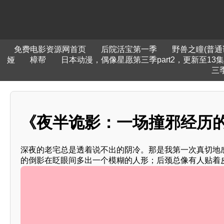
免费电影资源网首页
后院活宝第一季
野兽之瞳(普通
娅
樟帮
日本动漫，偶像星愿第三季part2，更新至13集
三
《夜半诡影：一场撞邪经历
深夜的老宅总是透着说不出的阴冷。那是我第一次真切地感
的倒影在眨眼间多出一个模糊的人形；后颈总像有人贴着