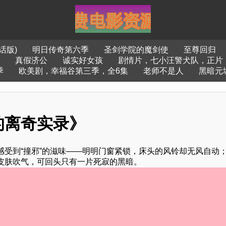
话版)
明日传奇第六季
圣剑学院的魔剑使
至尊回归
真假济公
诚实好女孩
剧情片，七小汪警犬队，正片
季
欧美剧，幸福谷第三季，全6集
老师不是人
黑暗元
的离奇实录》
受到“撞邪”的滋味——明明门窗紧锁，床头的风铃却无风自动
皮肤吹气，可回头只有一片死寂的黑暗。