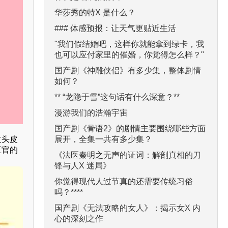
华莎秀的特X 是什么？
### 体感预报：让天气更贴近生活
"我们假结婚吧，这样你就能拿到绿卡，我
也可以应付家里的催婚，你觉得怎么样？"
国产剧《神雕侠侣》有多少集，整体剧情
如何？
** “龙隐于雪”这句话有什么深意？**
漫游我们的浩瀚宇宙
国产剧《骨语2》的剧情主要围绕哪些方面
展开，全集一共有多少集？
过头皮
五官的
《法医秦明之无声的证词：解剖真相的刀
锋与人X 迷局》
你觉得现代人过节真的还需要传统习俗
吗？****
国产剧《无法攻略的女人》：揭示女X 内
心的深刻之作