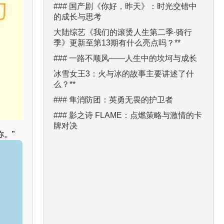
### 国产剧《你好，昨天》：时光交错中
的成长与思考
大陆综艺《我们的滚烫人生第二季·骑行
季》更新至第13期有什么亮点吗？**
### 一路不顺风——人生中的坎坷与成长
冰雪女王3：火与冰的故事主要讲述了什
么？**
### 隼消防团：英勇无畏的护卫者
### 影之诗 FLAME：点燃策略与激情的卡
牌对决
。”