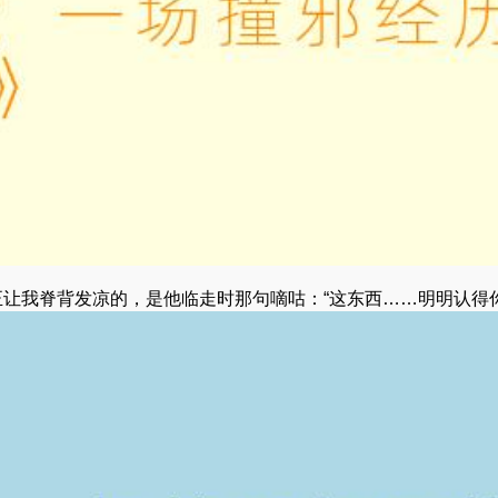
正让我脊背发凉的，是他临走时那句嘀咕：“这东西……明明认得你