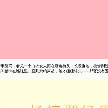
梦半醒间，看见一个白衣女人蹲在墙角梳头，长发垂地，梳齿刮
尖叫都卡在喉咙里。直到鸡鸣声起，她才缓缓转头——那张没有