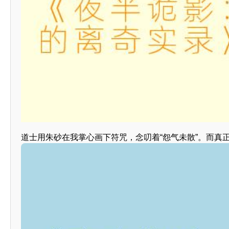
道士用朱砂在我掌心画下符咒，念叨着“怨气未散”。而真