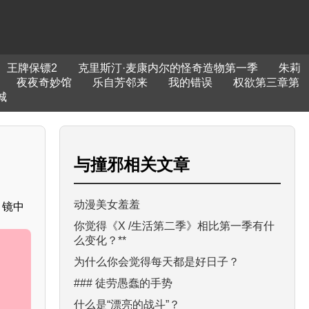
王牌保镖2
克里斯汀·麦康内尔的怪奇造物第一季
朱莉
夜夜奇妙馆
乐自芳邻来
我的错误
权欲第三章第
城
与
撞邪
相关文章
动漫美女羞羞
；镜中
你觉得《X /生活第二季》相比第一季有什
么变化？**
为什么你会觉得每天都是好日子？
### 徒劳愚蠢的手势
什么是“漂亮的战斗”？