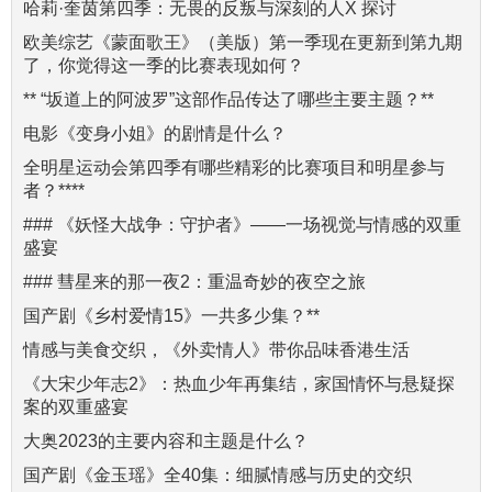
哈莉·奎茵第四季：无畏的反叛与深刻的人X 探讨
欧美综艺《蒙面歌王》（美版）第一季现在更新到第九期
了，你觉得这一季的比赛表现如何？
** “坂道上的阿波罗”这部作品传达了哪些主要主题？**
电影《变身小姐》的剧情是什么？
全明星运动会第四季有哪些精彩的比赛项目和明星参与
者？****
### 《妖怪大战争：守护者》——一场视觉与情感的双重
盛宴
### 彗星来的那一夜2：重温奇妙的夜空之旅
国产剧《乡村爱情15》一共多少集？**
情感与美食交织，《外卖情人》带你品味香港生活
《大宋少年志2》：热血少年再集结，家国情怀与悬疑探
案的双重盛宴
大奥2023的主要内容和主题是什么？
国产剧《金玉瑶》全40集：细腻情感与历史的交织