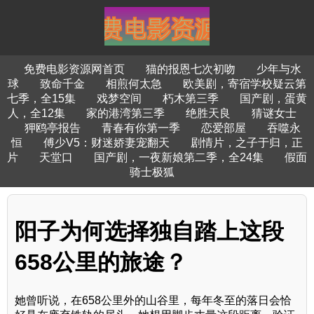
免费电影资源网首页
猫的报恩七次初吻
少年与水
球
致命千金
相煎何太急
欧美剧，寄宿学校疑云第
七季，全15集
戏梦空间
朽木第三季
国产剧，蛋黄
人，全12集
家的港湾第三季
绝胜天良
猜谜女士
狎鸥亭报告
青春有你第一季
恋爱部屋
吞噬永
恒
傅少V5：财迷娇妻宠翻天
剧情片，之子于归，正
片
天堂口
国产剧，一夜新娘第二季，全24集
假面
骑士极狐
阳子为何选择独自踏上这段
658公里的旅途？
她曾听说，在658公里外的山谷里，每年冬至的落日会恰