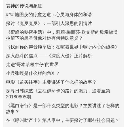
哀神的传说与象征
### 施图茨的疗愈之道：心灵与身体的和谐
探讨《克罗克罗》：一部引人深思的剧情片
《蜜蜂的秘密生活》中，莉莉·梅丽莎·欧文斯的母亲黛博
拉留下的黑圣母像对她有何特殊意义？
《找到你的声音纯享版：在喧嚣世界中聆听内心的旋律》
深入战斗的焦点——《深度入侵》正片解析
走进“哥本哈根牛仔”的世界
小兵张嘎是什么样的角X ？
电影《孟买往事》主要讲述了什么样的故事？
探寻日韩综艺《去往伊萨卡的路》的魅力，追看至第
20180805期
《黑白潜行》是一部什么类型的电影？主要讲述了怎样的
故事？
在《呼叫助产士》第八季中，主要探讨了哪些社会问题？