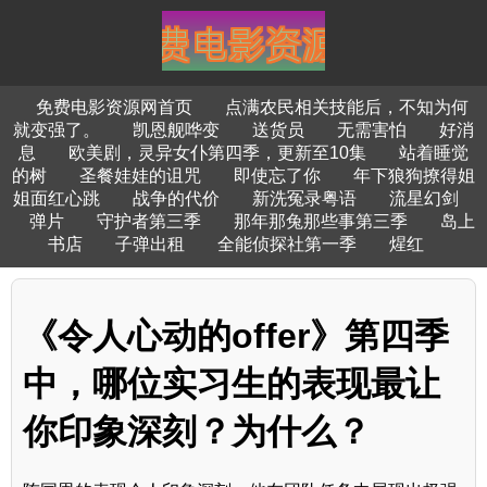
免费电影资源网首页
点满农民相关技能后，不知为何
就变强了。
凯恩舰哗变
送货员
无需害怕
好消
息
欧美剧，灵异女仆第四季，更新至10集
站着睡觉
的树
圣餐娃娃的诅咒
即使忘了你
年下狼狗撩得姐
姐面红心跳
战争的代价
新洗冤录粤语
流星幻剑
弹片
守护者第三季
那年那兔那些事第三季
岛上
书店
子弹出租
全能侦探社第一季
煋红
《令人心动的offer》第四季
中，哪位实习生的表现最让
你印象深刻？为什么？