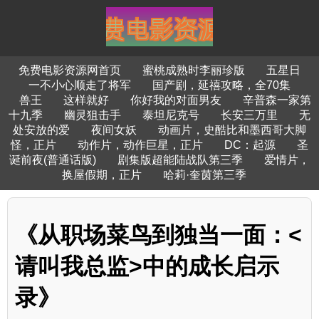
免费电影资源网首页
蜜桃成熟时李丽珍版
五星日
一不小心顺走了将军
国产剧，延禧攻略，全70集
兽王
这样就好
你好我的对面男友
辛普森一家第
十九季
幽灵狙击手
泰坦尼克号
长安三万里
无
处安放的爱
夜间女妖
动画片，史酷比和墨西哥大脚
怪，正片
动作片，动作巨星，正片
DC：起源
圣
诞前夜(普通话版)
剧集版超能陆战队第三季
爱情片，
换屋假期，正片
哈莉·奎茵第三季
《从职场菜鸟到独当一面：<
请叫我总监>中的成长启示
录》