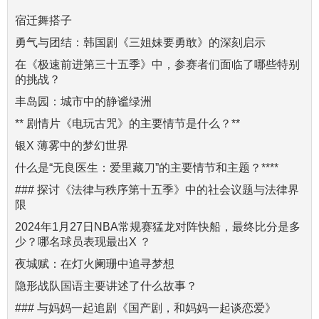
宿迁舞搭子
勇气与团结：韩国剧《三姐妹要勇敢》的深刻启示
在《极速前进第三十五季》中，参赛者们面临了哪些特别
的挑战？
丰岛园：城市中的静谧绿洲
** 剧情片《电玩古咒》的主要情节是什么？**
银X 薄雾中的梦幻世界
什么是“无良医生：爱里藏刀”的主要情节和主题？****
### 探讨《法律与秩序第十五季》中的社会议题与法律界
限
2024年1月27日NBA常规赛猛龙对阵快船，最终比分是多
少？哪名球员表现最出X ？
夜城赋：在灯火阑珊中追寻梦想
隐形战队国语主要讲述了什么故事？
### 与妈妈一起追剧《国产剧，和妈妈一起谈恋爱》