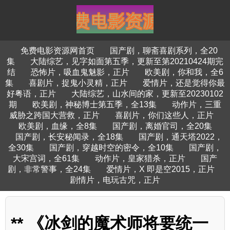
免费电影资源网首页
国产剧，聊斋喜剧系列，全20
集
大陆综艺，见字如面第五季，更新至第20210424期完
结
恐怖片，吸血鬼魅影，正片
欧美剧，你和我，全6
集
喜剧片，捉鬼小灵精，正片
爱情片，还是觉得你最
好粤语，正片
大陆综艺，山水间的家，更新至20230102
期
欧美剧，神秘博士第五季，全13集
动作片，三重
威胁之跨国大营救，正片
喜剧片，你们这些人，正片
欧美剧，血缘，全8集
国产剧，离婚官司，全20集
国产剧，长安秘闻录，全18集
国产剧，通天塔2022，
全30集
国产剧，穿越时空的密令，全10集
国产剧，
大宋宫词，全61集
动作片，皇家猎杀，正片
国产
剧，非常警事，全24集
爱情片，X 即是空2015，正片
剧情片，电玩古咒，正片
** 《冰剑的魔术师将要统一