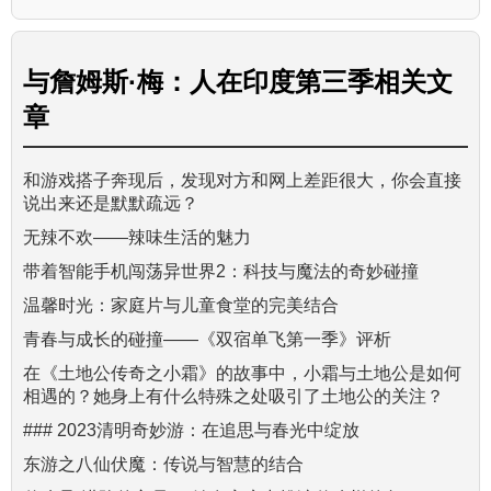
与
詹姆斯·梅：人在印度第三季
相关文
章
和游戏搭子奔现后，发现对方和网上差距很大，你会直接
说出来还是默默疏远？
无辣不欢——辣味生活的魅力
带着智能手机闯荡异世界2：科技与魔法的奇妙碰撞
温馨时光：家庭片与儿童食堂的完美结合
青春与成长的碰撞——《双宿单飞第一季》评析
在《土地公传奇之小霜》的故事中，小霜与土地公是如何
相遇的？她身上有什么特殊之处吸引了土地公的关注？
### 2023清明奇妙游：在追思与春光中绽放
东游之八仙伏魔：传说与智慧的结合