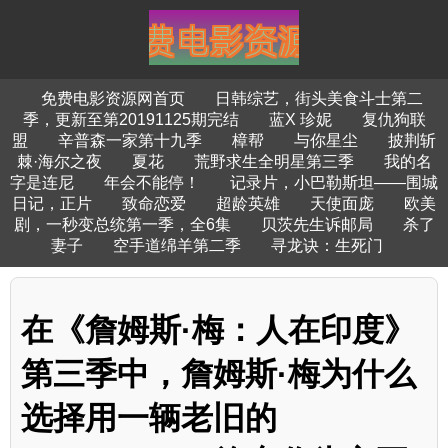
免费电影资源网首页
日韩综艺，街头美食斗士第二
季，更新至第20191125期完结
蓝X 珍妮
复仇狗联
盟
辛普森一家第十九季
樟帮
与你星尘
披荆斩
棘·海尔之夜
夏花
荒野求生全明星第三季
我的名
字是连尼
年会不能停！
记录片，小巴勒斯坦——围城
日记，正片
致命恋爱
超龄英雄
天使面庞
欧美
剧，一秒变总统第一季，全6集
贝茨先生诉邮局
杀了
妻子
空手道绵羊第二季
寻龙诀：生死门
在《詹姆斯·梅：人在印度》
第三季中，詹姆斯·梅为什么
选择用一辆老旧的