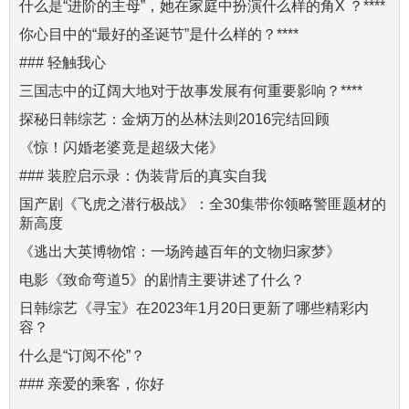
什么是“进阶的主母”，她在家庭中扮演什么样的角X ？****
你心目中的“最好的圣诞节”是什么样的？****
### 轻触我心
三国志中的辽阔大地对于故事发展有何重要影响？****
探秘日韩综艺：金炳万的丛林法则2016完结回顾
《惊！闪婚老婆竟是超级大佬》
### 装腔启示录：伪装背后的真实自我
国产剧《飞虎之潜行极战》：全30集带你领略警匪题材的
新高度
《逃出大英博物馆：一场跨越百年的文物归家梦》
电影《致命弯道5》的剧情主要讲述了什么？
日韩综艺《寻宝》在2023年1月20日更新了哪些精彩内
容？
什么是“订阅不伦”？
### 亲爱的乘客，你好