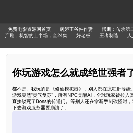
免费电影资源网首页
病娇王爷仵作妻
博斯：传承第
产剧，机智的上半场，全24集
好老板
王者制造
人
你玩游戏怎么就成绝世强者
都不是。我玩的是《修仙模拟器》，别人都在疯狂肝等级
游戏突然“灵气复苏”，所有NPC觉醒AI，全球玩家被
直接锁死了Boss的传送门。等别人还在拿新手剑砍怪时
下去游戏服务器要崩溃了。