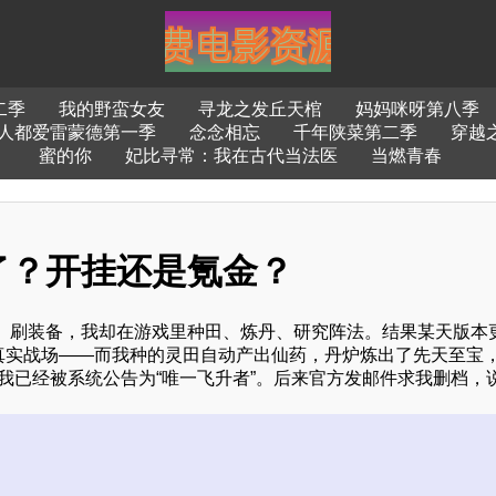
二季
我的野蛮女友
寻龙之发丘天棺
妈妈咪呀第八季
人都爱雷蒙德第一季
念念相忘
千年陕菜第二季
穿越
蜜的你
妃比寻常：我在古代当法医
当燃青春
了？开挂还是氪金？
、刷装备，我却在游戏里种田、炼丹、研究阵法。结果某天版本
拉入真实战场——而我种的灵田自动产出仙药，丹炉炼出了先天至宝
，我已经被系统公告为“唯一飞升者”。后来官方发邮件求我删档，