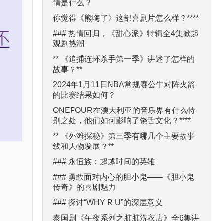
情是什么？
你觉得《熊嗨了》这部喜剧片怎么样？****
### 热情回归，《甜心派》特辑全4集掀起
观剧热潮
** 《追捕连环杀手第一季》讲述了怎样的
故事？**
2024年1月11日NBA常规赛公牛对阵火箭
的比赛结果如何？
ONEFOUR在澳大利亚的音乐界有什么特
别之处，他们如何影响了饶舌文化？****
** 《外滩探秘》第三季有哪几个主要故事
线和人物发展？**
### 永恒族：超越时间的英雄
### 勇敢面对内心的胆小鬼——《胆小鬼
传奇》的喜剧魅力
### 探讨“WHY R U”的深层意义
泰国剧《午夜系列之脏脏洗衣店》全6集讲