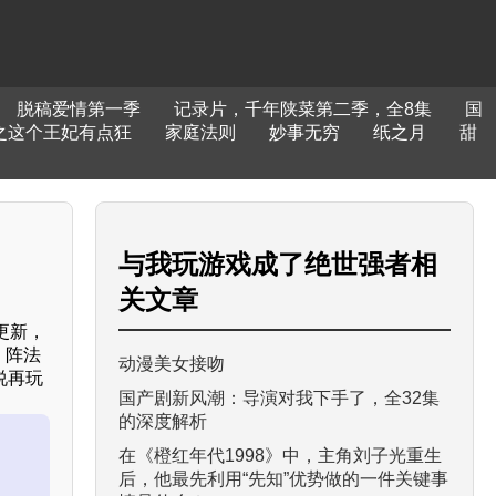
脱稿爱情第一季
记录片，千年陕菜第二季，全8集
国
之这个王妃有点狂
家庭法则
妙事无穷
纸之月
甜
与
我玩游戏成了绝世强者
相
关文章
更新，
，阵法
动漫美女接吻
说再玩
国产剧新风潮：导演对我下手了，全32集
的深度解析
在《橙红年代1998》中，主角刘子光重生
后，他最先利用“先知”优势做的一件关键事