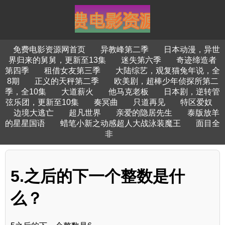
免费电影资源网首页
异教峰第二季
日本动漫，异世
界归来的舅舅，更新至13集
迷失第六季
奇迹缔造者
第四季
租借女友第三季
大陆综艺，观复猫兔年说，全
8期
正义的天秤第二季
欧美剧，超棒少年侦探所第二
季，全10集
大道薪火
他马克老板
日本剧，逆转管
弦乐团，更新至10集
奏冥曲
只道再见
特区爱奴
边境大逃亡
超凡世界
亲爱的隐居先生
泰版放羊
的星星国语
蜡笔小新之动感超人大战泳装魔王
面目全
非
5.之后的下一个整数是什
么？