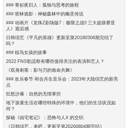
### 青衫夜归人：孤独与思考的旅程
### 密林诡影：神秘森林中的幽灵传说
### 动画片《龙珠Z剧场版7：极限之战!! 三大超级赛亚
人》观后感
日韩综艺《平凡的英雄》更新至第20180306期完结了
吗？
### 椋鸟女孩的故事
2022 FNS歌謡祭有哪些值得关注的表演和艺人？
《双身刺客：影与刃的致命共舞》
### 欢乐春节·和合共生音乐会：2023年大陆综艺的新亮
点
狂怒沙暴：自然的无情掌控
地下孩童生活在哪些特殊的环境中，他们的生活状况如
何？
探秘《凶宅笔记》：恐怖与人X 的交织
《日韩综艺，来吧，更新至第20200804期完结》