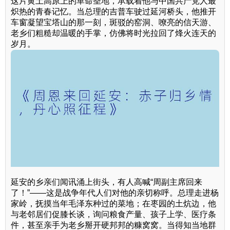
这片黄土高原上的革命圣地，承载着他与中国共产党人最
炽热的青春记忆。当总理的吉普车驶过延河桥头，他推开
车窗凝望宝塔山的那一刻，斑驳的窑洞、嘹亮的信天游、
老乡们粗糙却温暖的手掌，仿佛将时光拉回了烽火连天的
岁月。
延安的乡亲们闻讯涌上街头，有人高喊“周副主席回来
了！”——这是战争年代人们对他的亲切称呼。总理走进杨
家岭，抚摸当年毛泽东种过的菜地；在枣园的土炕边，他
与老邻居们促膝长谈，询问粮食产量、孩子上学、医疗条
件，甚至亲手为老乡掰开硬邦邦的糠窝窝。当得知当地群