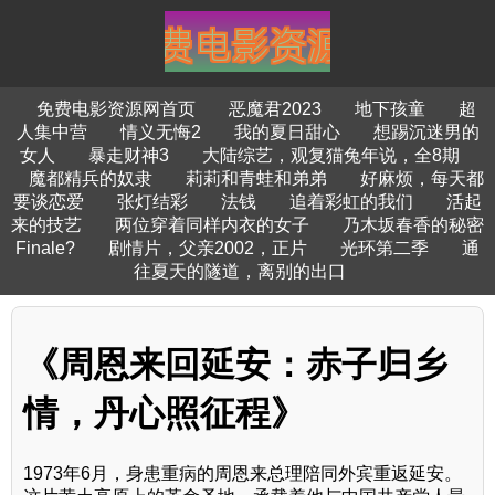
免费电影资源网首页
恶魔君2023
地下孩童
超
人集中营
情义无悔2
我的夏日甜心
想踢沉迷男的
女人
暴走财神3
大陆综艺，观复猫兔年说，全8期
魔都精兵的奴隶
莉莉和青蛙和弟弟
好麻烦，每天都
要谈恋爱
张灯结彩
法钱
追着彩虹的我们
活起
来的技艺
两位穿着同样内衣的女子
乃木坂春香的秘密
Finale?
剧情片，父亲2002，正片
光环第二季
通
往夏天的隧道，离别的出口
《周恩来回延安：赤子归乡
情，丹心照征程》
1973年6月，身患重病的周恩来总理陪同外宾重返延安。