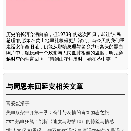
历史的长河奔涌向前，但1973年的这次回归，却让“人民
总理”的形象在黄土地里扎根得更加深沉。当今天的我们重
走延安革命旧址，仍能从那帧总理与老乡共啃窝头的黑白
照片中，触摸到一个政党与人民血脉相连的温度，听见穿
越时空的誓言回响：“待到山花烂漫时，她在丛中笑。”
与
周恩来回延安
相关文章
富婆蛋搭子
热血废柴中介第三季：奋斗与友情的青春励志之旅
### 热血狂飙：剖析《速度与激情10》的惊险与情感
“世人常叹‘相思误’，却不知这‘误’字究竟误在何处？是误了