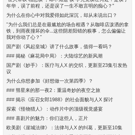
年华，误了前程，还是误了一生不敢言明的痴心？”
为什么在你心中对我爱得如此深沉，却从未说出口？
"为什么我们总是在最尴尬的场合相遇？从咖啡店泼洒的拿
铁，到雨夜撞坏的伞...这些阴差阳错的糗事，怎么偏偏让
我对你动了心？"
国产剧《风起皇城》讲了什么故事，值得一看吗？
### 揭秘《麻花局中局》：大陆综艺的新风潮
国产剧《妙手》：医疗与人X 的交织，更新至23集引发热
议
为什么你想参加《好想做一次第四季》？
### 彗星来的那一夜2：重温奇妙的夜空之旅
### 揭示《应召女郎1988》的社会面貌与人X 探讨
探索《怪物猎人》：动作片中的顶级视觉盛宴
### 喜剧片的魅力：你们这些人，正片
欧美剧《崖城法律》：法律与人X 的纠葛，更新至10集