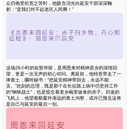
众仍饱受饥荒之苦时，他眼含泪光向延安干部深深鞠
躬：“是我们对不起老区人民啊！”
这场26小时的短暂停留，是周恩来对精神原乡的深情回
望，更是一次无声的初心叩问。离延前，他特意带走了一
捧黄土，嘱咐秘书：“把延安精神带回去，永远不能
丢。”此刻的总理，既是那个在长征路上病中仍坚持工作
的“钢铁战士”，也是惦念着老乡碗里饭食的赤子。归途的
飞机上，他望着舷窗外渐远的黄土沟壑，或许已预见这将
是自己与延安的最后一别。