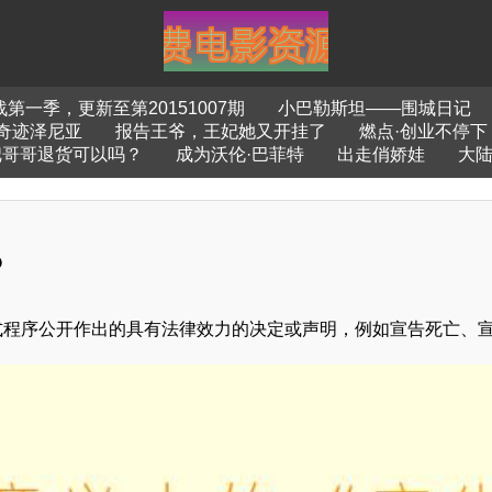
第一季，更新至第20151007期
小巴勒斯坦——围城日记
奇迹泽尼亚
报告王爷，王妃她又开挂了
燃点·创业不停下
把哥哥退货可以吗？
成为沃伦·巴菲特
出走俏娇娃
大陆
？
式程序公开作出的具有法律效力的决定或声明，例如宣告死亡、