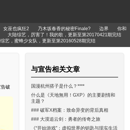
女巫也疯狂2
乃木坂春香的秘密Finale?
边界
你和
大陆综艺，厉害了！我的歌，更新至第20170421期完结
综艺，蜜蜂少女队，更新至第20160528期完结
与
宣告
相关文章
国漫杭州搭子是什么？****
宣告破
什么是《天地無用！GXP》的主要剧情和
主题？
### 破军X档案：致命异变的背后真相
### 大漠追云剑：勇者的传奇之旅
《“开始游戏”：虚拟世界的钥匙与现实生活