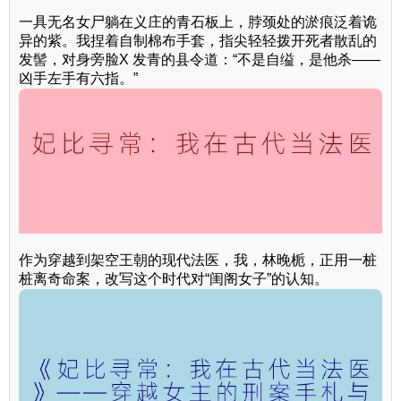
一具无名女尸躺在义庄的青石板上，脖颈处的淤痕泛着诡
异的紫。我捏着自制棉布手套，指尖轻轻拨开死者散乱的
发髻，对身旁脸X 发青的县令道：“不是自缢，是他杀——
凶手左手有六指。”
作为穿越到架空王朝的现代法医，我，林晚栀，正用一桩
桩离奇命案，改写这个时代对“闺阁女子”的认知。