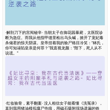
·解剖刀下的宫闱秘辛· 当朝太子在御花园暴毙，太医院诊
断为急症。而我从他指甲缝里检出乌头碱，掀开了宠妃毒
杀储君的惊天阴谋。皇帝捏着我的验尸格目冷笑：“林氏，
你可知诬陷皇亲是何罪？”我直视龙颜：“陛下，死人从不
说谎。”
·红妆验骨，素手翻案· 没人相信女子能看懂《洗冤录》，
直到我用猪油模拟腐尸伤痕，用磁石吸附现场遗漏的铁