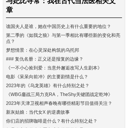
与
妃比寻常：我在古代当法医
相关文
章
谯国夫人是谁，她在中国历史上有什么重要的地位？
第二季的《如我之狼》与第一季相比有哪些新的变化和亮
点？
梦想情景：在心灵深处构筑的乌托邦
### 复仇名册：正义还是报复的边缘？
《一不小心捡到爱：当意外邂逅改写人生剧本》
电影《呆呆向前冲》的主要剧情是什么？
2023年的《乌龙英雄》有什么特别之处？
《WBG鏖战三局力克RA，TheShy关键团战定乾坤》
2023年天津卫视相声春晚有哪些精彩节目值得关注？
新灰姑娘：当代女X 的逆袭故事
你们店的招牌咖啡是什么？有什么特别之处？