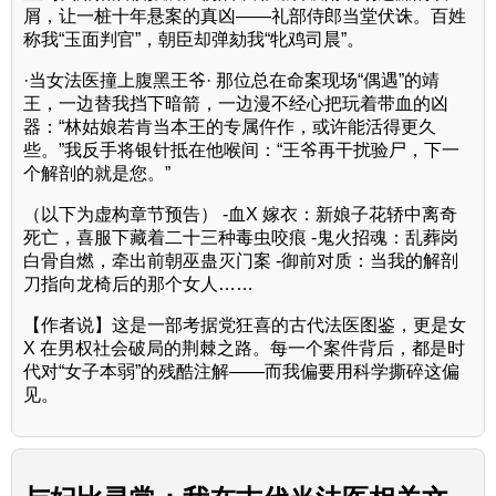
屑，让一桩十年悬案的真凶——礼部侍郎当堂伏诛。百姓
称我“玉面判官”，朝臣却弹劾我“牝鸡司晨”。
·当女法医撞上腹黑王爷· 那位总在命案现场“偶遇”的靖
王，一边替我挡下暗箭，一边漫不经心把玩着带血的凶
器：“林姑娘若肯当本王的专属仵作，或许能活得更久
些。”我反手将银针抵在他喉间：“王爷再干扰验尸，下一
个解剖的就是您。”
（以下为虚构章节预告） -血X 嫁衣：新娘子花轿中离奇
死亡，喜服下藏着二十三种毒虫咬痕 -鬼火招魂：乱葬岗
白骨自燃，牵出前朝巫蛊灭门案 -御前对质：当我的解剖
刀指向龙椅后的那个女人……
【作者说】这是一部考据党狂喜的古代法医图鉴，更是女
X 在男权社会破局的荆棘之路。每一个案件背后，都是时
代对“女子本弱”的残酷注解——而我偏要用科学撕碎这偏
见。