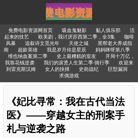
免费电影资源网首页
吸血鬼魅影
黏人俱乐部
活
起来的技艺
欧美剧，我讨厌苏西第二季，全3集
咖啡
风暴
追叙诗文觅光年
天使之城
黑帮老大养成指
南
超龄英雄
我是岁月你是星辰
妈妈咪呀第八季
维也纳血案第二季
史上最糟糕的室友
开局十万亿，
我靠花钱逆袭
我们的滚烫人生第二季·骑行季
欢迎来
到雷克斯汉姆
女人的抉择
史前战纪
巨型漏洞
求偶游戏
《妃比寻常：我在古代当法
医》——穿越女主的刑案手
札与逆袭之路