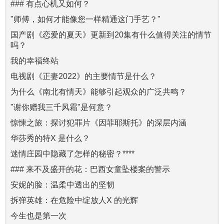
### 有点心机又如何？
"师傅，如何才能像您一样精通这门手艺？"
国产剧《恋爱的夏天》更新到20集有什么值得关注的情节
吗？
我的幸福终站
电视剧《正妻2022》的主要情节是什么？
为什么《南北有情天》能够引起观众的广泛共鸣？
"谢你赠我三千风霜"是何意？
惊悚之旅：探讨犯罪片《因菲耶斯托》的深层内涵
华莎秀的特X 是什么？
迷情庄园中隐藏了怎样的秘密？****
### 来不及盛开的花：巴西女童坠楼案的警示
安妮的脸：温柔中透出的坚韧
拆弹英雄：在危险中绽放人X 的光辉
今生也是第一次