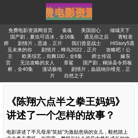
免费电影资源网首页
雀魂
美国甜心
倾城天下
国产剧，夏虫可语冰，全16集
遇见你之后
青蛙老
师
剧情片，恶途，正片
我们曾是战士
HIStory5遇
见未来的你
剧情片，蜂鸟2022，正片
攻略吧！公
主
欧美综艺，街舞100，全6集
师士传说
嫁东
宫
无法攻略的女人
章鲨
国产剧，糊涂县令郑板
桥，全40集
漫话极地
剧情片，血战纳尔维克，正
片
自然之子
《陈翔六点半之拳王妈妈》
讲述了一个怎样的故事？
电影讲述了平凡母亲“笑姐”为激励患病的女儿，毅然踏上