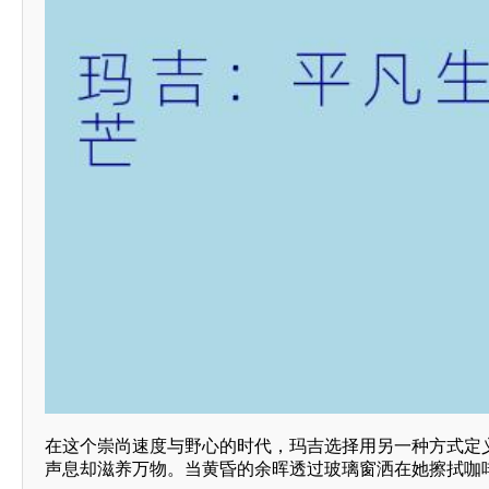
在这个崇尚速度与野心的时代，玛吉选择用另一种方式定
声息却滋养万物。当黄昏的余晖透过玻璃窗洒在她擦拭咖