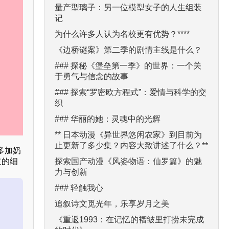
量产型璃子：另一位模型女子的人生组装
记
为什么许多人认为名校更有优势？****
《边桥谜案》第二季的剧情主线是什么？
### 探秘《堡垒第一季》的世界：一个关
于勇气与信念的故事
### 探索“罗密欧方程式”：爱情与科学的交
织
### 华丽的她：灵魂中的光辉
** 日本动漫《异世界悠闲农家》到目前为
止更新了多少集？内容大致讲述了什么？**
多加奶
探索国产动漫《风姿物语：仙罗篇》的魅
道的细
力与创新
### 轻触我心
追叙诗文觅光年，乐享岁月之美
《重返1993：在记忆的褶皱里打捞未完成