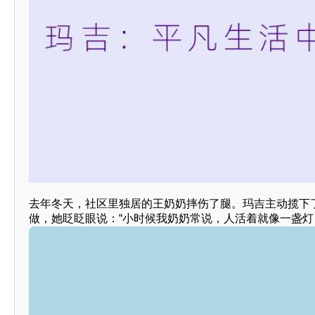
去年冬天，社区里独居的王奶奶摔伤了腿。玛吉主动揽下
做，她眨眨眼说：“小时候我奶奶常说，人活着就像一盏灯