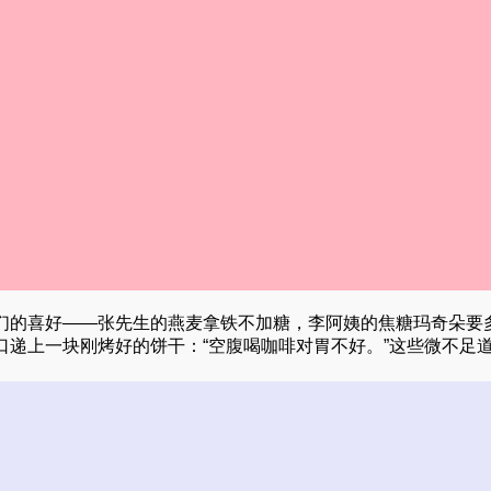
们的喜好——张先生的燕麦拿铁不加糖，李阿姨的焦糖玛奇朵要
递上一块刚烤好的饼干：“空腹喝咖啡对胃不好。”这些微不足