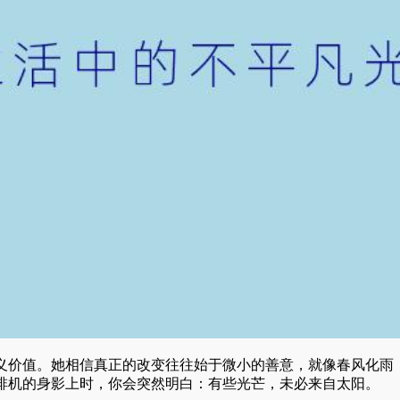
义价值。她相信真正的改变往往始于微小的善意，就像春风化雨
啡机的身影上时，你会突然明白：有些光芒，未必来自太阳。