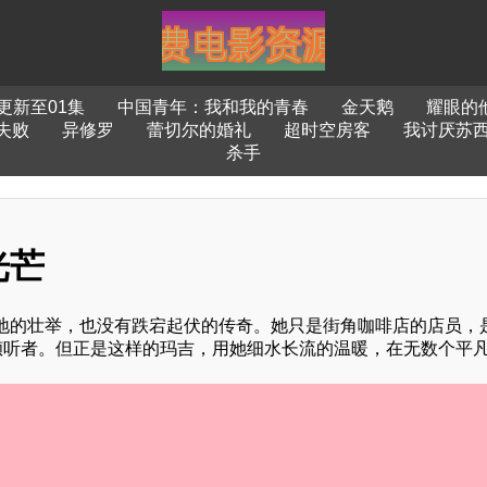
更新至01集
中国青年：我和我的青春
金天鹅
耀眼的
失败
异修罗
蕾切尔的婚礼
超时空房客
我讨厌苏
杀手
光芒
地的壮举，也没有跌宕起伏的传奇。她只是街角咖啡店的店员，
倾听者。但正是这样的玛吉，用她细水长流的温暖，在无数个平