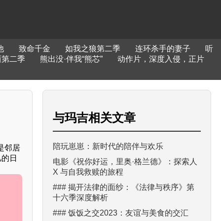
他
致命千金
如我之狼第二季
连环杀手的妻子
听
西第二季
熊出没·伴我“熊芯”
动作片，深度入侵，正片
与
玛吉
相关文章
陪玩崽崽：新时代的陪伴与欢乐
是邻居
凡的日
电影《祝你好运，里奥·格兰德》：探索人
X 与自我救赎的旅程
### 揭开法律的面纱：《法律与秩序》第
十六季深度解析
### 饭饭之交2023：友谊与美食的交汇