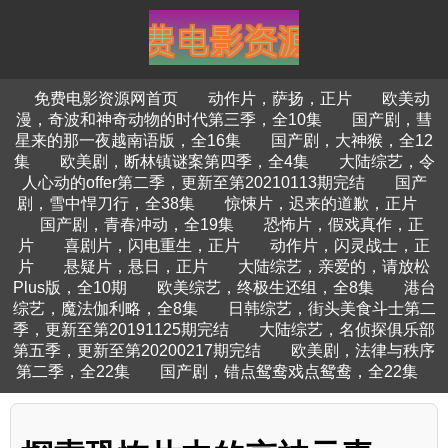
免费电影资源网首页
动作片，萨扬，正片
欧美动
漫，奇波和神奇动物的时代第三季，全10集
国产剧，彗
星来的那一夜越南语版，全16集
国产剧，大神猴，全12
集
欧美剧，断林镇谜案第四季，全4集
大陆综艺，令
人心动的offer第二季，更新至第20210113期完结
国产
剧，雪中悍刀行，全38集
惊悚片，迟来的道歉，正片
国产剧，青春冲动，全19集
恐怖片，假戏真作，正
片
喜剧片，闪电重生，正片
动作片，闪灵战士，正
片
悬疑片，悬日，正片
大陆综艺，亲爱的，请放松
Plus版，全10期
欧美综艺，终极生还组，全8集
港台
综艺，魔法伽利略，全8集
日韩综艺，街头美食斗士第二
季，更新至第20191125期完结
大陆综艺，名侦探俱乐部
第五季，更新至第20200217期完结
欧美剧，法律与秩序
第二季，全22集
国产剧，错点鸳鸯戏点鸳鸯，全22集