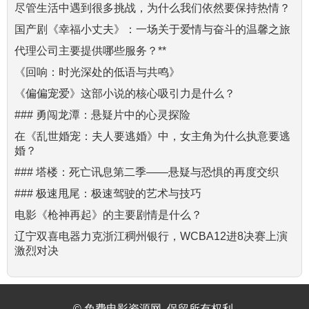
尽管生活中遇到很多挑战，为什么我们依然要保持热情？
国产剧《幸福小丈夫》：一场关于爱情与奋斗的温馨之旅
代理公司主要提供哪些服务？**
《回响：时光深处的低语与共鸣》
《偏偏宠爱》这部小说的核心吸引力是什么？
### 勇闯龙潭：悬疑片中的心灵探险
在《乱世婚宠：夫人要逃婚》中，女主角为什么执意要逃
婚？
### 塔楼：死亡讯息第二季——悬疑与恐惧的再度交织
### 极速甩尾：极速驾驶的艺术与技巧
电影《枪神再起》的主要剧情是什么？
辽宁双喜电器力克浙江稠州银行，WCBA12进8决赛上演
激烈对决
© 免费电影资源网. 保留所有权利.