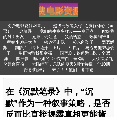
免费电影资源网首页
超级无敌追女仔II之狗仔雄心（国
语）
冰峰暴
我们的生物多样X ——卓乃湖
你好我
的对面男友
兄弟，请注意
狼的诱惑
致奥利维亚
替嫁少帅是大佬
铁道游击队
捡来的孩子
团宠娇
妻
剧情片，岭上花开，正片
互换后，与渣男他弟恋爱
了
生而为狗我很幸福
国产剧，铁道游击队，全35
集
国产剧，顾小姐的100次告白，全8集
大侦探第九
季舞台直拍
大陆综艺，乐队的夏天3周年特辑，全10期
爱情维修站
来了！天使们：都市篇
在《沉默笔录》中，“沉
默”作为一种叙事策略，是否
反而比直接揭露真相更能撕