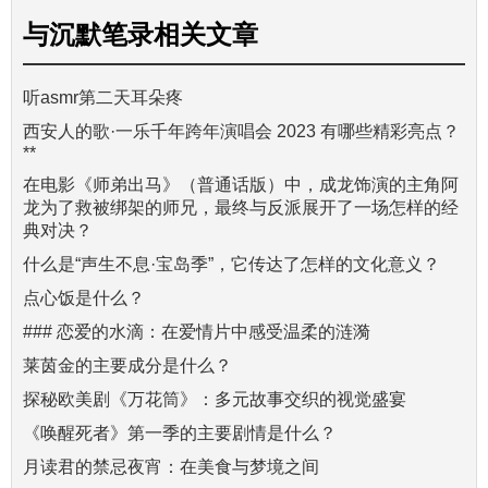
与
沉默笔录
相关文章
听asmr第二天耳朵疼
西安人的歌·一乐千年跨年演唱会 2023 有哪些精彩亮点？
**
在电影《师弟出马》（普通话版）中，成龙饰演的主角阿
龙为了救被绑架的师兄，最终与反派展开了一场怎样的经
典对决？
什么是“声生不息·宝岛季”，它传达了怎样的文化意义？
点心饭是什么？
### 恋爱的水滴：在爱情片中感受温柔的涟漪
莱茵金的主要成分是什么？
探秘欧美剧《万花筒》：多元故事交织的视觉盛宴
《唤醒死者》第一季的主要剧情是什么？
月读君的禁忌夜宵：在美食与梦境之间