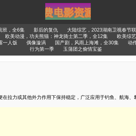
航班，全6集
影后的复仇
大陆综艺，2023湖南卫视春节
欧美动漫，功夫熊猫：神龙骑士第二季，全12集
欧美综艺
露一人饭
偶像漩涡
国产剧，风雨上海滩，全30集
动
行为第一季
玉蒲团之偷情宝鉴
便在拉力或其他外力作用下保持稳定，广泛应用于钓鱼、航海、