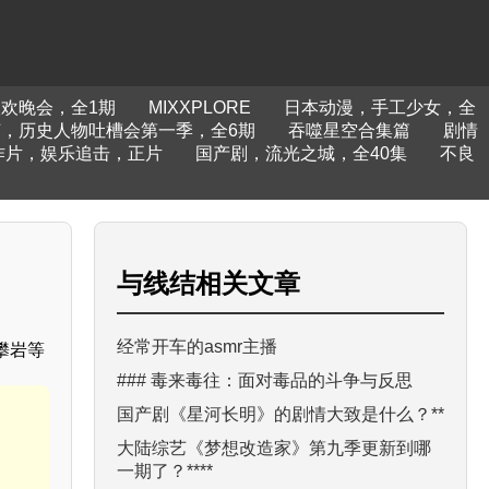
联欢晚会，全1期
MIXXPLORE
日本动漫，手工少女，全
，历史人物吐槽会第一季，全6期
吞噬星空合集篇
剧情
作片，娱乐追击，正片
国产剧，流光之城，全40集
不良
与
线结
相关文章
经常开车的asmr主播
攀岩等
### 毒来毒往：面对毒品的斗争与反思
国产剧《星河长明》的剧情大致是什么？**
大陆综艺《梦想改造家》第九季更新到哪
一期了？****