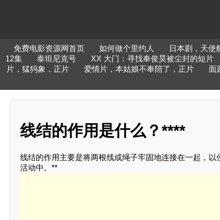
免费电影资源网首页
如何做个里约人
日本剧，天使
12集
泰坦尼克号
XX 大门：寻找奉俊昊被尘封的短片
片，猛犸象，正片
爱情片，本姑娘不奉陪了，正片
面
线结的作用是什么？****
线结的作用主要是将两根线或绳子牢固地连接在一起，以
活动中。**