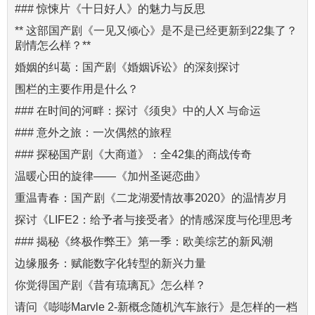
### 惊悚片《十日好人》的魅力与反思
** 这部国产剧《一见又倾心》是不是已经更新到22集了？
剧情怎么样？**
婚姻的纠葛：国产剧《婚姻诉讼》的深刻探讨
围栏的主要作用是什么？
### 在时间的河畔：探讨《须臾》中的人X 与命运
### 意外之旅：一次偶然的旅程
### 探秘国产剧《大商道》：全42集的商战传奇
温暖心田的旋律——《加州圣诞恋曲》
重温青春：国产剧《二龙湖爱情故事2020》的温情岁月
探讨《LIFE2：给予者与接受者》的情感深度与伦理思考
### 揭秘《终极作弊王》第一季：欧美综艺的新风潮
边缘服务：赋能数字化转型的新兴力量
你觉得国产剧《昔有琉璃瓦》怎么样？
请问《嘭嘭Marvle 2-新概念随机汽车旅行》是怎样的一档