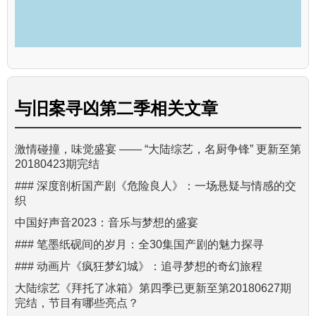
与
旧案寻凶第二季
相关文章
激情碰撞，味觉盛宴 —— “大陆综艺，名厨争锋” 更新至第
20180423期完结
### 深度剖析国产剧《危险良人》：一场悬疑与情感的交
织
中国好声音2023：音乐与梦想的盛宴
### 笔墨纸砚间的岁月：全30集国产剧的魅力探寻
### 动画片《疯狂梦幻城》：追寻梦想的奇幻旅程
大陆综艺《拜托了冰箱》第四季已更新至第20180627期
完结，节目有哪些亮点？