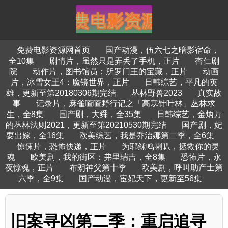
免费电影资源网首页
国产动漫，伍六七之暗影宿命，
全10集
剧情片，虽然只是弄丢了手机，正片
杏仁剧
院
动作片，图书馆员：所罗门王的宝藏，正片
动画
片，冰雪女王4：魔镜世界，正片
日韩综艺，平凡的英
雄，更新至第20180306期完结
丛林野兽2023
真实故
事
记录片，麻雀喳喳野行记之「高寒针叶林」丛林求
生，全8集
国产剧，大舜，全35集
日韩综艺，金炳万
的丛林法则2021，更新至第20210530期完结
国产剧，妃
要出嫁，全16集
欧美综艺，我是乔治娜第二季，全6集
惊悚片，恐怖快递，正片
为耶稣鸣喇叭，拯救你的灵
魂
欧美剧，我的街区：弗里瑞吉，全8集
恐怖片，永
夜惊魂，正片
布朗神父第十季
欧美剧，呼叫助产士第
六季，全9集
国产动漫，宦妃天下，更新至56集
旧案寻凶第二季：重启追寻