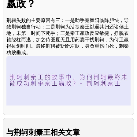
嬴政？
荆轲失败的主要原因有三：一是助手秦舞阳临阵胆怯，导
致荆轲独自行动；二是荆轲为活捉秦王以逼其归还诸侯土
地，未第一时间下死手；三是秦王嬴政反应敏捷，挣脱衣
袖绕柱而逃，加之侍医夏无且用药囊干扰荆轲，为侍卫赢
得拔剑时间。最终荆轲被斩断左腿，身负重伤而死，刺秦
功败垂成。
与
荆轲刺秦王
相关文章