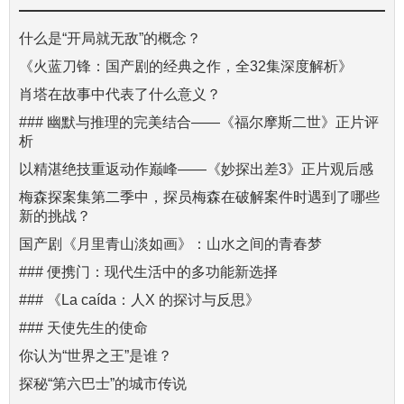
什么是“开局就无敌”的概念？
《火蓝刀锋：国产剧的经典之作，全32集深度解析》
肖塔在故事中代表了什么意义？
### 幽默与推理的完美结合——《福尔摩斯二世》正片评
析
以精湛绝技重返动作巅峰——《妙探出差3》正片观后感
梅森探案集第二季中，探员梅森在破解案件时遇到了哪些
新的挑战？
国产剧《月里青山淡如画》：山水之间的青春梦
### 便携门：现代生活中的多功能新选择
### 《La caída：人X 的探讨与反思》
### 天使先生的使命
你认为“世界之王”是谁？
探秘“第六巴士”的城市传说