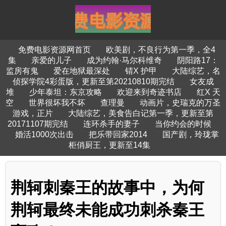
免费电影资源网首页
欧美剧，不良行为第一季，全4
集
亲爱的儿子
成为约翰·马尔科维奇
阴阳路17：
监房有鬼
爱在地狱最深处
锖X 护甲
大陆综艺，名
侦探学院4彩蛋版，更新至第20210810期完结
女友成
堆
少年泰坦：东京攻略
欢迎来到奇迹书店
红X 天
空
世界很坏我不坏
查理曼
动画片，史瑞克的万圣
游戏，正片
大陆综艺，美食告白记第一季，更新至第
20171107期完结
连环杀手的妻子
当你约会的时候
婚活1000次出击
把乐带回家2014
国产剧，玲珑掌
柜俏厨王，更新至14集
荆轲刺秦王的故事中，为何
荆轲最终未能成功刺杀秦王