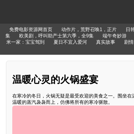
免费电影资源网首页
动作片，荒野召唤1，正片
日韩
集
欧美剧，呼叫助产士第六季，全9集
端午奇妙游
米一家：宝宝驾到
夏日不宜入爱河
真实故事
剧情
温暖心灵的火锅盛宴
在寒冷的冬日，火锅无疑是最受欢迎的美食之一。围坐在
温暖的蒸汽袅袅而上，仿佛将所有的寒冷驱散。