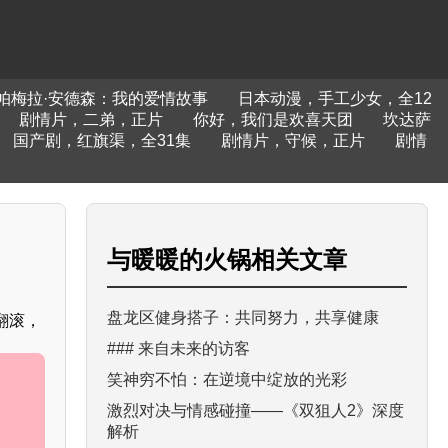
帕梅拉·安德森：我的爱情故事
日本动漫，手工少女，全12
剧情片，二弟，正片
你好，我们是欢喜天团
坎达萨
国产剧，红旗渠，全31集
剧情片，守候，正片
剧情
与
暖暖的火锅
相关文章
盘龙区健身搭子：共同努力，共享健康
翻滚，
### 来自未来的访客
笑神穷不怕：在逆境中绽放的光彩
激烈对决与情感碰撞——《双狙人2》深度
解析