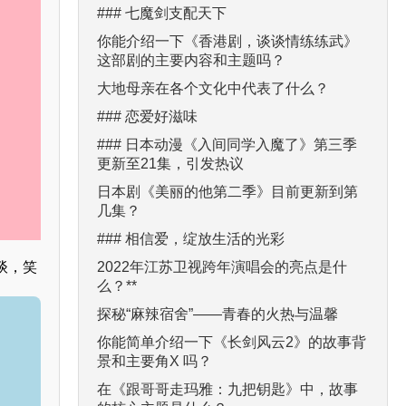
### 七魔剑支配天下
你能介绍一下《香港剧，谈谈情练练武》
这部剧的主要内容和主题吗？
大地母亲在各个文化中代表了什么？
### 恋爱好滋味
### 日本动漫《入间同学入魔了》第三季
更新至21集，引发热议
日本剧《美丽的他第二季》目前更新到第
几集？
### 相信爱，绽放生活的光彩
2022年江苏卫视跨年演唱会的亮点是什
谈，笑
么？**
探秘“麻辣宿舍”——青春的火热与温馨
你能简单介绍一下《长剑风云2》的故事背
景和主要角X 吗？
在《跟哥哥走玛雅：九把钥匙》中，故事