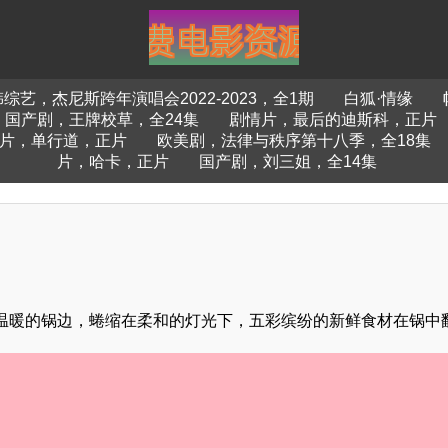
综艺，杰尼斯跨年演唱会2022-2023，全1期
白狐·情缘
国产剧，王牌校草，全24集
剧情片，最后的迪斯科，正片
片，单行道，正片
欧美剧，法律与秩序第十八季，全18集
片，哈卡，正片
国产剧，刘三姐，全14集
温暖的锅边，蜷缩在柔和的灯光下，五彩缤纷的新鲜食材在锅中