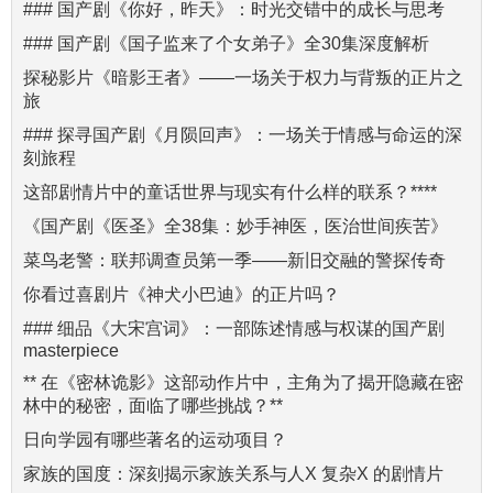
### 国产剧《你好，昨天》：时光交错中的成长与思考
### 国产剧《国子监来了个女弟子》全30集深度解析
探秘影片《暗影王者》——一场关于权力与背叛的正片之
旅
### 探寻国产剧《月陨回声》：一场关于情感与命运的深
刻旅程
这部剧情片中的童话世界与现实有什么样的联系？****
《国产剧《医圣》全38集：妙手神医，医治世间疾苦》
菜鸟老警：联邦调查员第一季——新旧交融的警探传奇
你看过喜剧片《神犬小巴迪》的正片吗？
### 细品《大宋宫词》：一部陈述情感与权谋的国产剧
masterpiece
** 在《密林诡影》这部动作片中，主角为了揭开隐藏在密
林中的秘密，面临了哪些挑战？**
日向学园有哪些著名的运动项目？
家族的国度：深刻揭示家族关系与人X 复杂X 的剧情片