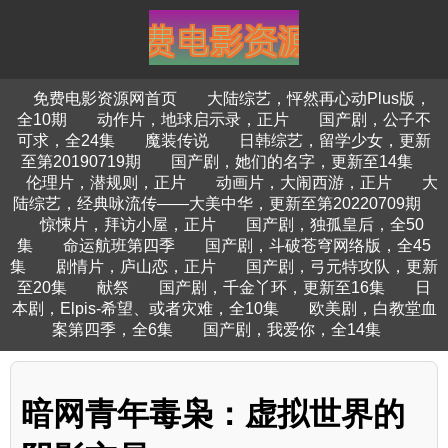
免费电影资源网首页
大陆综艺，怦然再心动Plus版，
全10期
动作片，地球启示录，正片
国产剧，公子不
可求，全24集
魔装传说
日韩综艺，留学少女，更新
至第20190719期
国产剧，她们的名字，更新至14集
伦理片，潜规则，正片
动画片，大闹西游，正片
大
陆综艺，经典咏流传——大美中华，更新至第20220709期
惊悚片，拜访小屋，正片
国产剧，独孤皇后，全50
集
命运航班第四季
国产剧，斗破苍穹网络版，全45
集
剧情片，庐山恋，正片
国产剧，弓元特攻队，更新
至20集
献祭
国产剧，千金丫环，更新至16集
日
本剧，Elpis-希望、或者灾难，全10集
欧美剧，白教堂血
案第四季，全6集
国产剧，我爱你，全14集
暗网青年毒枭：虚拟世界的