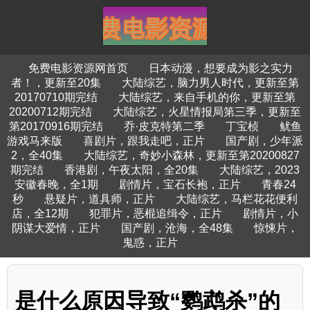
免费电影资源网首页
日本动漫，想要成为影之实力
者！，更新至20集
大陆综艺，脑力男人时代，更新至第
20170710期完结
大陆综艺，来自手机的你，更新至第
20200712期完结
大陆综艺，火星情报局第三季，更新至
第20170916期完结
乔·皮克特第二季
丁宝桢
鱿鱼
游戏马来版
喜剧片，跟我走吧，正片
国产剧，少年派
2，全40集
大陆综艺，奇妙小森林，更新至第20200827
期完结
香港剧，午夜太阳，全20集
大陆综艺，2023
安徽春晚，全1期
剧情片，宝石长袍，正片
青春24
秒
悬疑片，道具师，正片
大陆综艺，马栏花花便利
店，全12期
犯罪片，恶棍追缉令，正片
剧情片，小
阴谋大爱情，正片
国产剧，沧海，全48集
惊悚片，
鬼惑，正片
是什么原因导致“鹦鹉杀”的