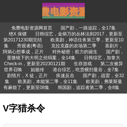
免费电影资源网首页
国产剧，一路追踪，全17集
绝X 保镖
日韩综艺，金炳万的丛林法则2017，更新至
第20171230期完结
欧美剧，神话任务第三季，更新至10
集
旁观者(粤语)
克拉克森的农场第二季
喜剧片，
阿炳心想事成，正片
对外秘密：权力的诞生
国产剧，
显微镜下的大明之丝绢案，全14集
日韩综艺，加拿大
Check-in，更新至20230121期
生存游戏
第二次被异
世界召唤
如懿传
港台综艺，吃货横扫曼谷，全7集
剧情片，X 徒，正片
疾速反击
国产剧，战雷，全32
集
欧美剧，本能第二季，全11集
欧美剧，弗莱斯曼
有麻烦了，更新至08集
韩国剧，追踪者第二季，全8集
V字猎杀令