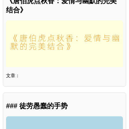
《唐伯虎点秋香：爱情与幽默的完美
结合》
文章：
### 徒劳愚蠢的手势