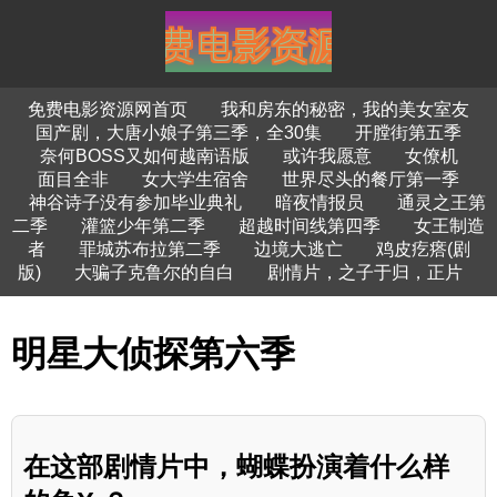
免费电影资源网首页
我和房东的秘密，我的美女室友
国产剧，大唐小娘子第三季，全30集
开膛街第五季
奈何BOSS又如何越南语版
或许我愿意
女僚机
面目全非
女大学生宿舍
世界尽头的餐厅第一季
神谷诗子没有参加毕业典礼
暗夜情报员
通灵之王第
二季
灌篮少年第二季
超越时间线第四季
女王制造
者
罪城苏布拉第二季
边境大逃亡
鸡皮疙瘩(剧
版)
大骗子克鲁尔的自白
剧情片，之子于归，正片
明星大侦探第六季
在这部剧情片中，蝴蝶扮演着什么样