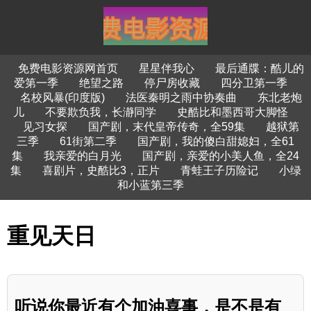
免费电影资源网首页
星星伴我心
最后通牒：酷儿的
爱第一季
绝望之路
停尸房收藏
四分卫第一季
名校风暴(印度版)
法医秦明之雨中协奏曲
东北老炮
儿
不要欺负我，长瀞同学
史酷比和墨西哥大脚怪
见习女探
国产剧，末代皇帝传奇，全59集
越狱第
三季
61街第二季
国产剧，我的傻白甜媳妇，全61
集
我亲爱的白月光
国产剧，亲爱的小美人鱼，全24
集
喜剧片，史酷比3，正片
青蛙王子历险记
小绿
和小蓝第三季
重见天日
听说你最近有个加油喜事，是不是有