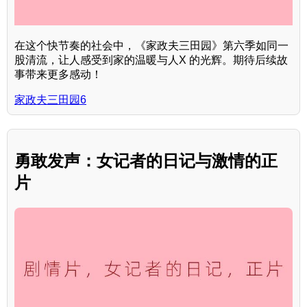
在这个快节奏的社会中，《家政夫三田园》第六季如同一
股清流，让人感受到家的温暖与人X 的光辉。期待后续故
事带来更多感动！
家政夫三田园6
勇敢发声：女记者的日记与激情的正
片