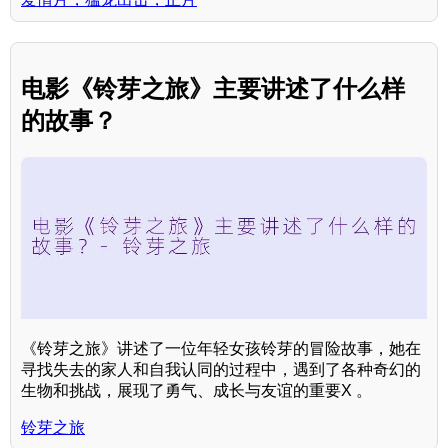
电影《铃芽之旅》主要讲述了什么样
的故事？
《铃芽之旅》讲述了一位年轻女孩铃芽的冒险故事，她在
寻找失去的家人和自我认同的过程中，遇到了各种奇幻的
生物和挑战，展现了勇气、成长与友谊的重要X 。
铃芽之旅