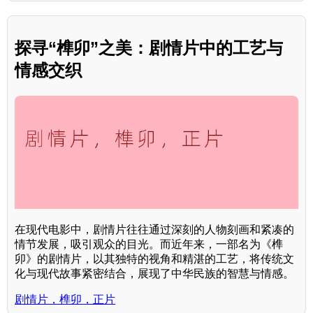
探寻“榫卯”之美：剧情片中的工艺与
情感交织
在现代电影中，剧情片往往通过深刻的人物刻画和紧凑的
情节发展，吸引观众的目光。而近年来，一部名为《榫
卯》的剧情片，以其独特的视角和精湛的工艺，将传统文
化与现代故事紧密结合，展现了中华民族的智慧与情感。
剧情片，榫卯，正片