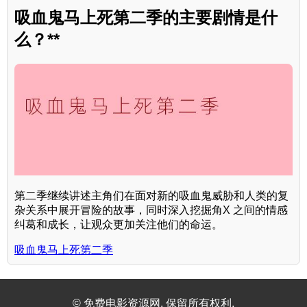
吸血鬼马上死第二季的主要剧情是什
么？**
第二季继续讲述主角们在面对新的吸血鬼威胁和人类的复
杂关系中展开冒险的故事，同时深入挖掘角X 之间的情感
纠葛和成长，让观众更加关注他们的命运。
吸血鬼马上死第二季
© 免费电影资源网. 保留所有权利.