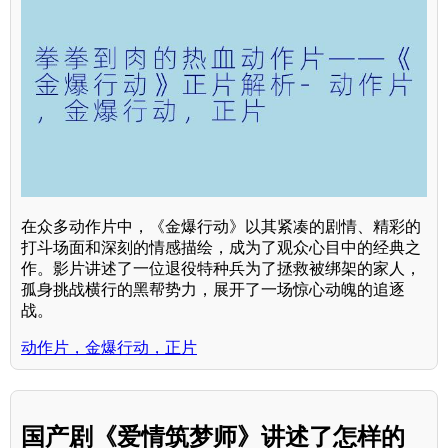
在众多动作片中，《金爆行动》以其紧凑的剧情、精彩的
打斗场面和深刻的情感描绘，成为了观众心目中的经典之
作。影片讲述了一位退役特种兵为了拯救被绑架的家人，
孤身挑战横行的黑帮势力，展开了一场惊心动魄的追逐
战。
动作片，金爆行动，正片
国产剧《爱情筑梦师》讲述了怎样的