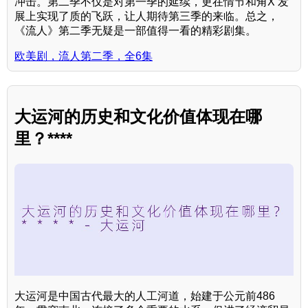
冲击。第二季不仅是对第一季的延续，更在情节和角X 发
展上实现了质的飞跃，让人期待第三季的来临。总之，
《流人》第二季无疑是一部值得一看的精彩剧集。
欧美剧，流人第二季，全6集
大运河的历史和文化价值体现在哪
里？****
大运河是中国古代最大的人工河道，始建于公元前486