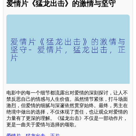
爱情片《猛龙出击》的激情与坚守
电影中的每一个细节都流露出对爱情的深刻探讨，让人不
禁反思自己的情感与人生价值。虽然情节紧张，打斗场面
激烈，但爱情的细腻与深邃依然贯穿始终。最终，男主在
绝境中做出的选择，不仅体现了责任，也让观众对爱情的
力量有了更深的理解。《猛龙出击》不仅是一部动作片，
更是一曲关于爱情与选择的颂歌。
爱情片，猛龙出击，正片