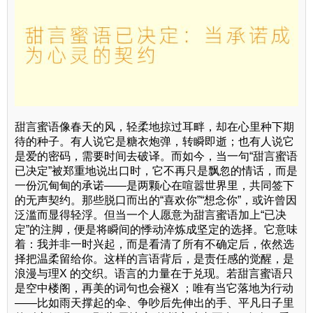
甜言蜜语像春天的风，轻柔地掠过耳畔，却在心里种下期
待的种子。有人说它是糖衣炮弹，转瞬即逝；也有人说它
是爱的密码，需要时间去破译。而如今，当一句“甜言蜜语
已决定”被郑重地说出口时，它不再只是飘忽的情话，而是
一份沉甸甸的承诺——是两颗心在喧嚣世界里，共同签下
的无声契约。那些脱口而出的“喜欢你”“想念你”，或许曾因
泛滥而显得轻浮。但当一个人愿意为甜言蜜语加上“已决
定”的注脚，便是将瞬间的悸动淬炼成坚定的选择。它意味
着：我并非一时兴起，而是看清了所有不确定后，依然选
择把温柔留给你。这样的言语背后，是责任感的觉醒，是
浪漫与理X 的交织。语言的力量在于兑现。若甜言蜜语只
是空中楼阁，再美的词句也会褪X ；唯有当它落地为行动
——比如雨天撑起的伞、争吵后先伸出的手、平凡日子里