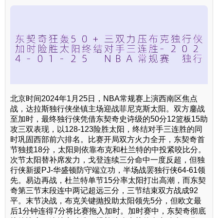
北京时间2024年1月25日，NBA常规赛上演西南区焦点
战，达拉斯独行侠坐镇主场迎战菲尼克斯太阳。双方鏖战
至加时，最终独行侠凭借东契奇史诗级的50分12篮板15助
攻三双表现，以128-123险胜太阳，终结对手三连胜的同
时巩固西部前六排名。比赛开局双方火力全开，东契奇首
节独揽18分，太阳则依靠布克和杜兰特的中投紧咬比分。
次节太阳替补席发力，戈登连续三分命中一度反超，但独
行侠新援PJ-华盛顿防守端立功，半场战罢独行侠64-61领
先。易边再战，杜兰特单节15分率太阳打出高潮，而东契
奇第三节末段连中两记超远三分，三节结束双方战成92
平。末节决战，布克关键抛投助太阳领先5分，但欧文最
后1分钟连得7分将比赛拖入加时。加时赛中，东契奇彻底