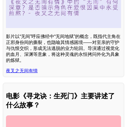
影片以“无间”呼应佛经中“无间地狱”的概念，既指代主角在
正邪身份间的撕裂，也隐喻其情感困境——对至亲的守护
与仇恨交织，形成无法逃脱的业力轮回。导演通过视觉化
的血月、深渊等意象，将这种灵魂的永恒拷问外化为具象
的炼狱。
夜叉之无间有情
电影《寻龙诀：生死门》主要讲述了
什么故事？