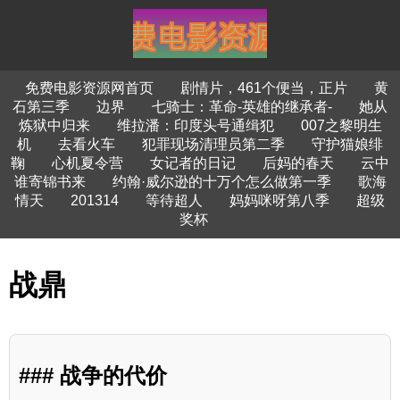
免费电影资源网首页
剧情片，461个便当，正片
黄
石第三季
边界
七骑士：革命-英雄的继承者-
她从
炼狱中归来
维拉潘：印度头号通缉犯
007之黎明生
机
去看火车
犯罪现场清理员第二季
守护猫娘绯
鞠
心机夏令营
女记者的日记
后妈的春天
云中
谁寄锦书来
约翰·威尔逊的十万个怎么做第一季
歌海
情天
201314
等待超人
妈妈咪呀第八季
超级
奖杯
战鼎
### 战争的代价