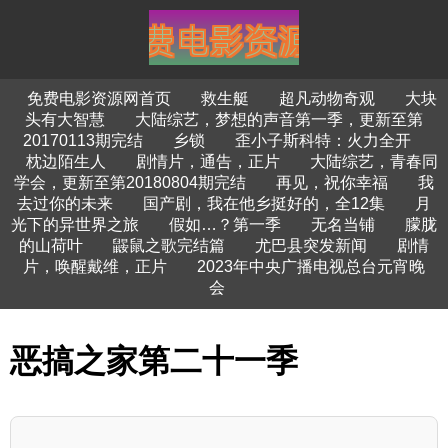
免费电影资源网首页
救生艇
超凡动物奇观
大块
头有大智慧
大陆综艺，梦想的声音第一季，更新至第
20170113期完结
乡锁
歪小子斯科特：火力全开
枕边陌生人
剧情片，通告，正片
大陆综艺，青春同
学会，更新至第20180804期完结
再见，祝你幸福
我
去过你的未来
国产剧，我在他乡挺好的，全12集
月
光下的异世界之旅
假如…？第一季
无名当铺
朦胧
的山荷叶
鼹鼠之歌完结篇
尤巴县突发新闻
剧情
片，唤醒戴维，正片
2023年中央广播电视总台元宵晚
会
恶搞之家第二十一季