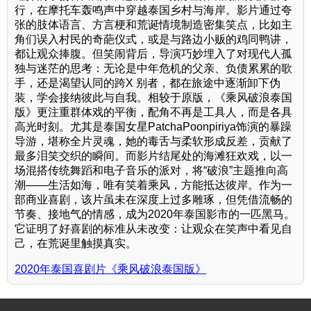
行，在摩托车轰鸣声中穿越泰国乡村与海岸。影片通过夸
张的肢体语言、方言梗和荒诞情境制造密集笑点，比如主
角们误入村民的奇葩仪式，或是与路边小贩的鸡同鸭讲，
都让观众捧腹。但笑闹背后，导演巧妙埋入了对现代人孤
独与迷茫的思考：无论是中年危机的父亲、负债累累的歌
手，还是渴望认同的跨X 别者，都在旅途中逐渐卸下伪
装，学会接纳彼此与自我。相较于原版，《乘风破浪泰国
版》更注重群体戏的平衡，配角不再是工具人，而是各具
高光时刻。尤其是泰国女星PatchaPoonpiriya饰演的暴躁
导游，堪称全片灵魂，她的毒舌与柔软形成反差，贡献了
最多泪笑交织的瞬间。而影片结尾处的海滩狂欢戏，以一
场混搭传统舞蹈和电子音乐的派对，将“破浪”主题推向高
潮——生活如海，唯有笑着乘风，方能抵达彼岸。作为一
部商业喜剧，该片虽未在深度上过多雕琢，但凭借流畅的
节奏、接地气的情感，成为2020年泰国影市的一匹黑马。
它证明了好喜剧的标准从未改变：让观众在笑声中看见自
己，在荒诞里触摸真实。
2020年泰国喜剧片《乘风破浪泰国版》