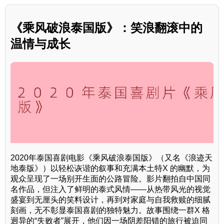
《乘风破浪泰国版》：笑浪翻滚中的
温情与成长
2020年泰国喜剧电影《乘风破浪泰国版》（又名《浪迹天
地泰版》）以轻松诙谐的叙事和充满本土特X 的幽默，为
观众呈现了一场别开生面的公路冒险。影片翻拍自中国同
名作品，但注入了鲜明的泰式风情——从热带风光的视觉
盛宴到无厘头的笑料设计，再到对家庭与自我救赎的细腻
刻画，无不彰显泰国喜剧的独特魅力。故事围绕一群X 格
迥异的“失败者”展开，他们因一场阴差阳错的旅行被迫同