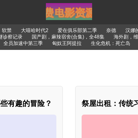
软禁
大嘻哈时代2
爱在俱乐部第二季
奈德
汉娜
谜诊察记录
国产剧，麻辣宿舍(合集)，全48集
海外剧，维
全员加速中第三季
匈奴王阿提拉
生化危机：死亡岛
哪些有趣的冒险？
祭屋出租：传统