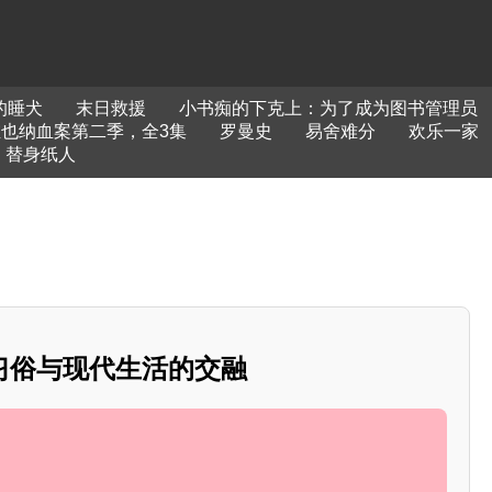
的睡犬
末日救援
小书痴的下克上：为了成为图书管理员
也纳血案第二季，全3集
罗曼史
易舍难分
欢乐一家
替身纸人
习俗与现代生活的交融