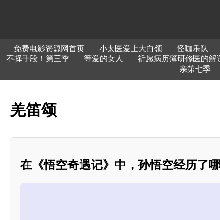
免费电影资源网首页
小太医爱上大白领
怪咖乐队
不择手段！第三季
等爱的女人
祈愿病历簿研修医的解
亲第七季
羌笛颂
在《悟空奇遇记》中，孙悟空经历了