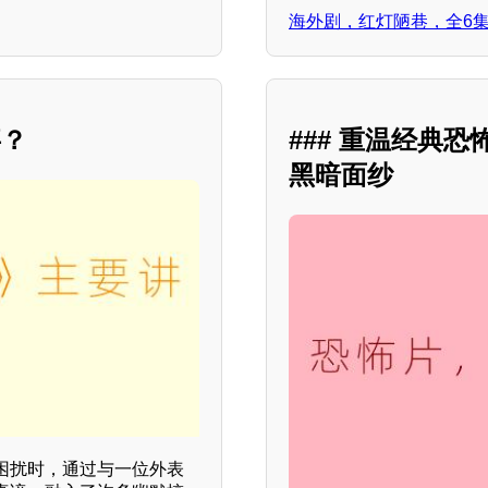
海外剧，红灯陋巷，全6
事？
### 重温经典
黑暗面纱
困扰时，通过与一位外表