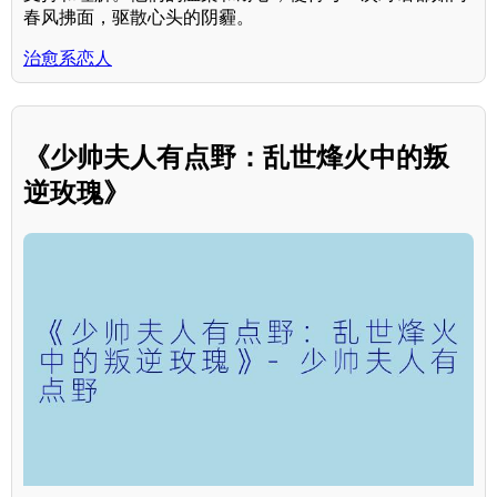
春风拂面，驱散心头的阴霾。
治愈系恋人
《少帅夫人有点野：乱世烽火中的叛
逆玫瑰》