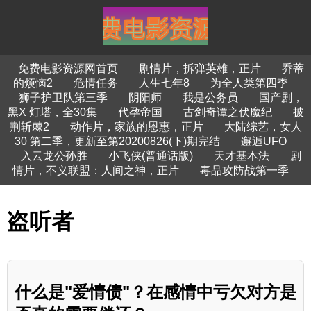
免费电影资源网首页
剧情片，拆弹英雄，正片
乔蒂
的烦恼2
危情任务
人生七年8
为全人类第四季
狮子护卫队第三季
阴阳师
我是公务员
国产剧，
黑X 灯塔，全30集
代孕帝国
古剑奇谭之伏魔纪
披
荆斩棘2
动作片，家族的恩惠，正片
大陆综艺，女人
30 第二季，更新至第20200826(下)期完结
邂逅UFO
入云龙公孙胜
小飞侠(普通话版)
天才基本法
剧
情片，不义联盟：人间之神，正片
毒品攻防战第一季
盗听者
什么是"爱情债"？在感情中亏欠对方是