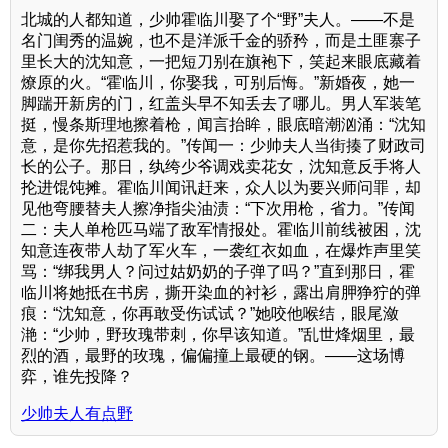
北城的人都知道，少帅霍临川娶了个“野”夫人。——不是
名门闺秀的温婉，也不是洋派千金的骄矜，而是土匪寨子
里长大的沈知意，一把短刀别在旗袍下，笑起来眼底藏着
燎原的火。“霍临川，你娶我，可别后悔。”新婚夜，她一
脚踹开新房的门，红盖头早不知丢去了哪儿。男人军装笔
挺，慢条斯理地擦着枪，闻言抬眸，眼底暗潮汹涌：“沈知
意，是你先招惹我的。”传闻一：少帅夫人当街揍了财政司
长的公子。那日，纨绔少爷调戏卖花女，沈知意反手将人
抡进馄饨摊。霍临川闻讯赶来，众人以为要兴师问罪，却
见他弯腰替夫人擦净指尖油渍：“下次用枪，省力。”传闻
二：夫人单枪匹马端了敌军情报处。霍临川前线被困，沈
知意连夜带人劫了军火车，一袭红衣如血，在爆炸声里笑
骂：“绑我男人？问过姑奶奶的子弹了吗？”直到那日，霍
临川将她抵在书房，撕开染血的衬衫，露出肩胛狰狞的弹
痕：“沈知意，你再敢受伤试试？”她咬他喉结，眼尾潋
滟：“少帅，野玫瑰带刺，你早该知道。”乱世烽烟里，最
烈的酒，最野的玫瑰，偏偏撞上最硬的钢。——这场博
弈，谁先投降？
少帅夫人有点野