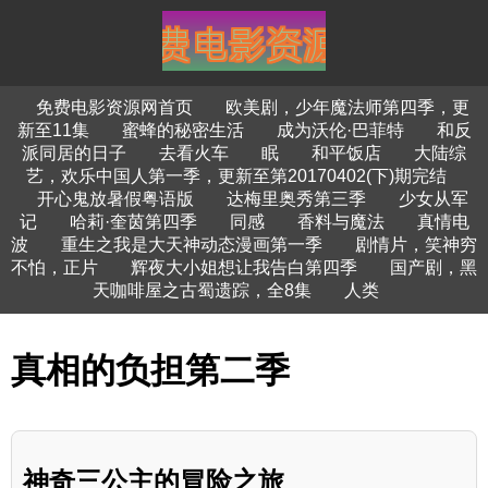
免费电影资源网首页
欧美剧，少年魔法师第四季，更
新至11集
蜜蜂的秘密生活
成为沃伦·巴菲特
和反
派同居的日子
去看火车
眠
和平饭店
大陆综
艺，欢乐中国人第一季，更新至第20170402(下)期完结
开心鬼放暑假粤语版
达梅里奥秀第三季
少女从军
记
哈莉·奎茵第四季
同感
香料与魔法
真情电
波
重生之我是大天神动态漫画第一季
剧情片，笑神穷
不怕，正片
辉夜大小姐想让我告白第四季
国产剧，黑
天咖啡屋之古蜀遗踪，全8集
人类
真相的负担第二季
神奇三公主的冒险之旅