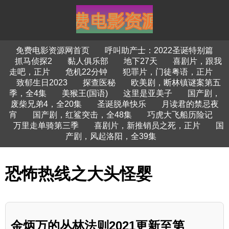
免费电影资源网首页
呼叫助产士：2022圣诞特别篇
抓马侦探2
黏人俱乐部
地下27天
喜剧片，跟我
走吧，正片
危机22分钟
犯罪片，门徒粤语，正片
致郁生日2023
探查医秘
欧美剧，断林镇谜案第五
季，全4集
美猴王(国语)
这里是亚美子
国产剧，
废柴兄弟4，全20集
圣诞脱单快乐
月读君的禁忌夜
宵
国产剧，红鲨突击，全48集
巧虎大飞船历险记
万里走单骑第三季
喜剧片，新推销员之死，正片
国
产剧，风起洛阳，全39集
恐怖热线之大头怪婴
金炳万的丛林法则2021更新至第