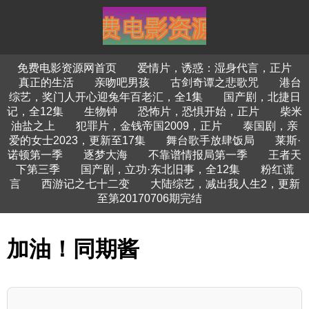
免费电影资源网首页
爱情片，诱惑：湿身代言，正片
真正的生活
亲吻吧男孩
古剑奇谭之悲歌咒
港台
综艺，奖门人开心迎兔年百老汇，全1集
国产剧，北捷日
记，全12集
生物钟
恐怖片，恐惧开始，正片
柴米
油盐之上
犯罪片，金钱帝国2009，正片
泰国剧，亲
爱的女士2023，更新至17集
舞台歌手放肆饭局
莱斯·
诺顿第一季
逐梦大海
不靠谱情报局第一季
王者天
下第三季
国产剧，立功·东北旧事，全12集
粉红谎
言
西游记之七十二变
大陆综艺，减出我人生2，更新
至第20170706期完结
加油！同期酱