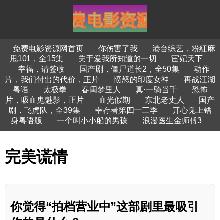
免费电影资源网首页
你伤害了我
港台综艺，粉紅麻
甩101，全15集
关于爱我所知道的一切
宦妃天下
幸福，请签收
国产剧，僵尸道长2，全50集
动作
片，我们付出的代价，正片
愤怒的印度女神
再战江湖
粤语
太极拳
春闺梦里人
真·一骑当千
恐怖
片，吸血鬼魅影，正片
血光假期
东北老丈人
国产
剧，飞虎队，全39集
幸存者第四十三季
开心鬼上错
身粤语版
一个叫小小船的男孩
浪漫医生金师傅3
完美谎情
你觉得“拍档营业中”这部剧里最吸引