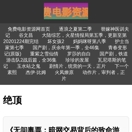
免费电影资源网首页
逐浪之夏第二季
替嫁神医训夫
记
谷文昌
大陆综艺，火星情报局第五季，更新至第
20201224期完结
坏女孩2
妈妈咪呀第八季
护士当
家第七季
国产剧，庆余年第一季，全46集
青春变形
记(原版)
重紫之雪仙情
罗莎的自白
国产剧，铁道
游击队2战后篇，全36集
珍珍的发屋
瓦尼塔斯的笔
记
玉水站之鬼
剧情片，统营的一天，正片
下一个
素熙
杰伊·比姆
火凤燎原
动作片，审判者，正
片
绝顶
《无间毒票：暗网交易背后的致命游