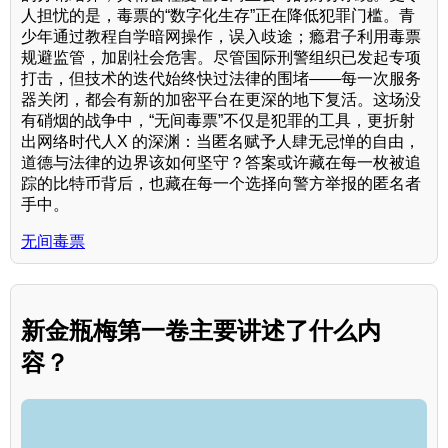
人担忧的是，毒票的“数字化生存”正在降低犯罪门槛。青
少年通过教程自学暗网操作，误入歧途；瘾君子利用毒票
规避监管，加剧社会危害。尽管国际刑警组织已发起专项
打击，但技术的迭代始终快过法律的围堵——每一次服务
器关闭，都会有新的加密平台在更深的地下复活。这场没
有硝烟的战争中，“无间毒票”不仅是犯罪的工具，更折射
出网络时代人X 的深渊：当匿名赋予人肆无忌惮的自由，
道德与法律的边界该如何坚守？答案或许藏在每一枚被追
踪的比特币背后，也藏在每一个选择向警方举报的匿名者
手中。
无间毒票
新金瓶梅第一卷主要讲述了什么内
容？