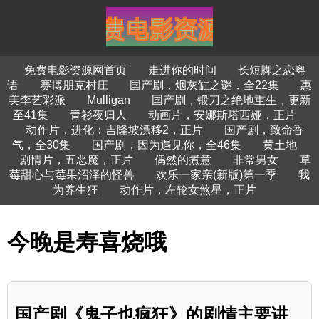
免费电影资源网首页
走进你的时间
长短脚之恋粤
语
赛博朋克村庄
国产剧，烟灰缸之谜，全22集
惠
美李艺彩派
Mulligan
国产剧，锻刀之绝地重生，更新
至41集
青衫夜归人
动画片，安娜斯塔西娅，正片
动作片，进化：吉隆坡漂移2，正片
国产剧，致命香
气，全30集
国产剧，因为遇见你，全46集
黄土地
剧情片，五恶魔，正片
偶然的煮意
非常男女
草
莓甜心与莓果沼泽的怪兽
欢乐一家亲(新版)第一季
我
为养生狂
动作片，左轮女煞星，正片
今晚是寿喜烧哦
国产剧《鬼子也疯狂》的剧情主要讲