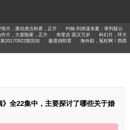
爱情片，唐伯虎点秋香，正片
约翰·列侬谋杀案：审判疑云
动作片，大冒险家，正片
布里吉·莫汉万岁
科幻片，环大
0170922期完结
极度俏郎君
海外剧，冤枉啊！西西
姻》全22集中，主要探讨了哪些关于婚