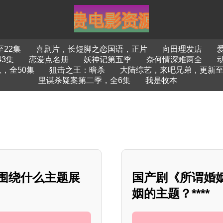
22集
喜剧片，长短脚之恋国语，正片
向田理发店
3集
恋爱点名册
妖神记第五季
奈何情深难两全
，全50集
狙击之王：暗杀
大陆综艺，来吧兄弟，更新至第2
里谋杀疑案第二季，全6集
我是牧本
要围绕什么主题展
国产剧《所谓婚
姻的主题？****