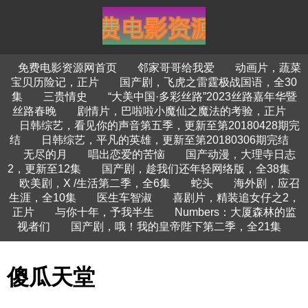
免费电影资源网首页
邻家哥哥给我爱
动画片，蔬菜
宝贝历险记，正片
国产剧，飞虎之雷霆极战国语，全30
集
三贵情史
“大美中国·多彩丝路”2023丝路嘉年华暨
丝路春晚
剧情片，巴啦啦小魔仙之魔法的考验，正片
日韩综艺，看见你的声音第五季，更新至第20180428期完
结
日韩综艺，平凡的英雄，更新至第20180306期完结
无尽的月
唱出恋爱的苦恼
国产动漫，大理寺日志
2，更新至12集
国产剧，趁我们还年轻网络版，全38集
欧美剧，X /生活第二季，全6集
蛇头
海外剧，应召
生涯，全10集
医生车智淑
喜剧片，精装追女仔之2，
正片
与你十年，予我半生
Numbers：大厦森林的监
视者们
国产剧，哦！我的皇帝陛下第二季，全21集
傻瓜天堂