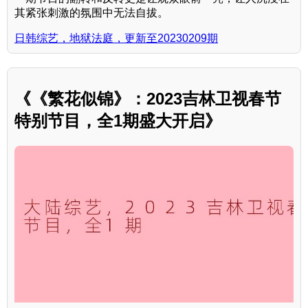
其紧张刺激的氛围中无法自拔。
日韩综艺，地狱法庭，更新至20230209期
《《繁花似锦》：2023吉林卫视春节
特别节目，全1期盛大开启》