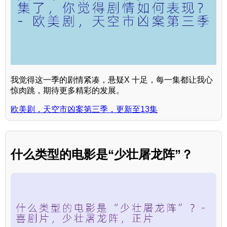
我觉得这一季的剧情紧凑，悬疑X 十足，每一集都让我心
惊肉跳，期待更多精彩的发展。
欧美剧，天空市凶案第三季，更新至13集
什么类型的电影是“少壮屠龙阵”？