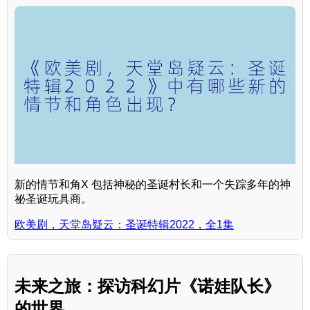
新的情节和角X 包括神秘的圣诞村长和一个失踪多年的神
祕圣诞玩具商。
欧美剧，天堂岛疑云：圣诞特辑2022，全1集
未来之旅：探访科幻片《诺娃队长》
的世界