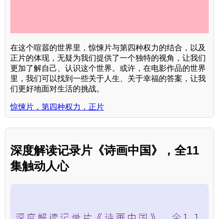
在这个喧嚣的世界里，惊悚片与第四种权力的结合，以及
正片的体现，无疑为我们提供了一个独特的视角，让我们
更加了解自己、认识这个世界。或许，在电影作品的世界
里，我们可以找到一些关于人生、关于幸福的答案，让我
们更好地面对生活的挑战。
惊悚片，第四种权力，正片
深度解读记录片《诗画中国》，全11
集触动人心