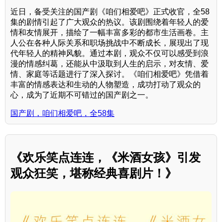
近日，备受关注的国产剧《咱们相爱吧》正式收官，全58
集的剧情引起了广大观众的热议。该剧围绕着年轻人的爱
情和友情展开，描绘了一幅丰富多彩的都市生活画卷。主
人公在各种人际关系和职场挑战中不断成长，展现出了现
代年轻人的精神风貌。通过本剧，观众不仅可以感受到浪
漫的情感纠葛，还能从中汲取到人生的启示，对友情、爱
情、家庭等话题进行了深入探讨。《咱们相爱吧》凭借着
丰富的情感表达和生动的人物塑造，成功打动了观众的
心，成为了近期不可错过的国产剧之一。
国产剧，咱们相爱吧，全58集
《欢乐笑点连连，《米酒女孩》引发
观众狂笑，堪称经典喜剧片！》