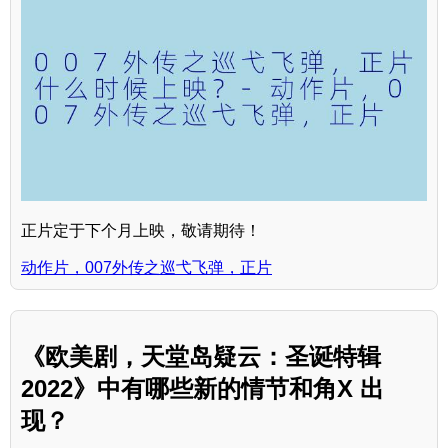
正片定于下个月上映，敬请期待！
动作片，007外传之巡弋飞弹，正片
《欧美剧，天堂岛疑云：圣诞特辑
2022》中有哪些新的情节和角X 出
现？