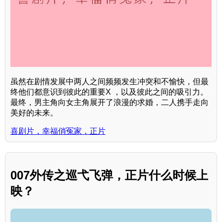
虽然在剧情发展中两人之间频频发生冲突和不愉快，但最
终他们都意识到彼此的重要X ，以及彼此之间的吸引力。
最终，男主角向女主角展开了浪漫的求婚，二人携手走向
美好的未来。
喜剧片，幸福俏冤家，正片
007外传之巡弋飞弹，正片什么时候上
映？