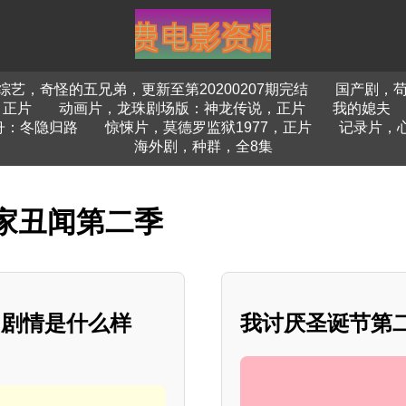
综艺，奇怪的五兄弟，更新至第20200207期完结
国产剧，苟
，正片
动画片，龙珠剧场版：神龙传说，正片
我的媳夫
舟：冬隐归路
惊悚片，莫德罗监狱1977，正片
记录片，
海外剧，种群，全8集
家丑闻第二季
，剧情是什么样
我讨厌圣诞节第