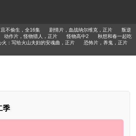
且不偷生，全16集
剧情片，血战纳尔维克，正片
叛逆
动作片，怪物猎人，正片
怪物高中2
秋想和春一起吃
心火：写给火山夫妇的安魂曲，正片
恐怖片，养鬼，正片
二季