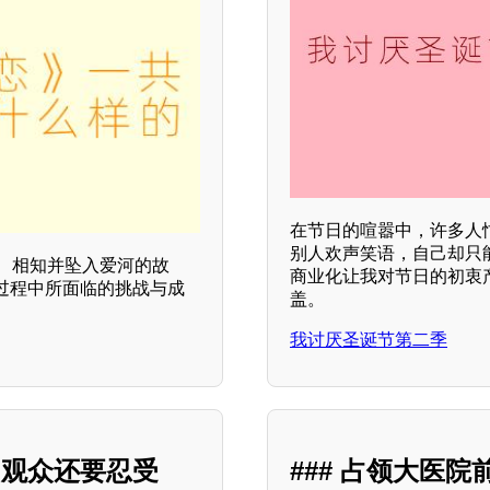
在节日的喧嚣中，许多人
别人欢声笑语，自己却只
、相知并坠入爱河的故
商业化让我对节日的初衷
过程中所面临的挑战与成
盖。
我讨厌圣诞节第二季
，观众还要忍受
### 占领大医