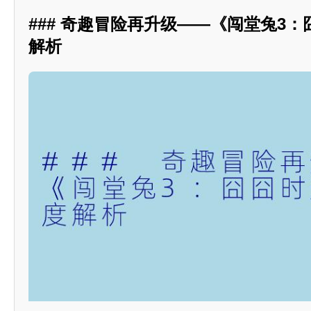
### 奇趣冒险再升级——《闯堂兔3
解析