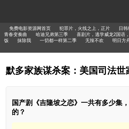
免费电影资源网首页
犯罪片，火线之上，正片
日韩
青春变奏曲
哈迪兄弟第三季
喜剧片，逃学威龙2国语
饭
抹除我
一切都一样第二季
无辣不欢
明日方
默多家族谋杀案：美国司法世
国产剧《吉隆坡之恋》一共有多少集
的？