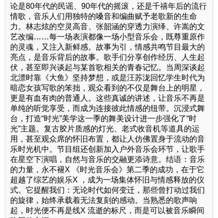
论是80年代的民谣、90年代的摇滚，还是千禧年后的流行
情歌，音乐人们用独特的嗓音和编曲赋予老歌新的生命
力。林志炫的空灵高音、张韶涵的穿透力演绎、许嵩的文
艺改编……每一场表演都像一场小型音乐会，既尊重原作
的灵魂，又注入新鲜感。故事为引，情感共鸣节目最大的
亮点，是音乐背后的故事。歌手们分享创作经历、人生起
伏，甚至即兴谈起与某首歌相关的青春记忆。当周深谈起
北漂时靠《大鱼》坚持梦想，或是汪苏泷回忆学生时代为
暗恋女孩写歌的笨拙，观众看到的不仅是舞台上的明星，
更是有血有肉的普通人。这些真诚的讲述，让音乐不再是
单纯的听觉享受，而成为连接彼此情感的纽带。沉浸式舞
台，打造“时光”美学这一季的舞美设计进一步强化了“时
光”主题。复古胶片质感的灯光、老式收音机等道具的运
用，甚至观众席的怀旧布置，都让人仿佛置身于流动的音
乐时光机中。节目组还创新加入户外音乐会环节，让歌手
在星空下演唱，自然与音乐的交融更添诗意。结语：音乐
的力量，永不褪X 《时光音乐会》第二季的成功，在于它
超越了综艺的娱乐X ，成为一场集体怀旧与情感释放的仪
式。它提醒我们：无论时代如何变迁，那些曾打动过我们
的旋律，始终承载着无法复刻的感动。当熟悉的歌声响
起，时光便不再是线X 流逝的标尺，而是可以被音乐瞬间