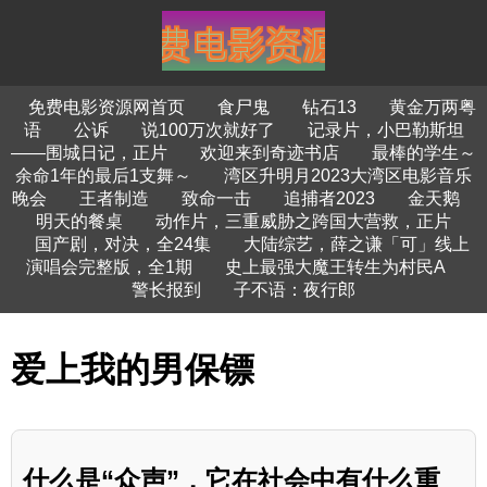
免费电影资源网首页
食尸鬼
钻石13
黄金万两粤
语
公诉
说100万次就好了
记录片，小巴勒斯坦
——围城日记，正片
欢迎来到奇迹书店
最棒的学生～
余命1年的最后1支舞～
湾区升明月2023大湾区电影音乐
晚会
王者制造
致命一击
追捕者2023
金天鹅
明天的餐桌
动作片，三重威胁之跨国大营救，正片
国产剧，对决，全24集
大陆综艺，薛之谦「可」线上
演唱会完整版，全1期
史上最强大魔王转生为村民A
警长报到
子不语：夜行郎
爱上我的男保镖
什么是“众声”，它在社会中有什么重