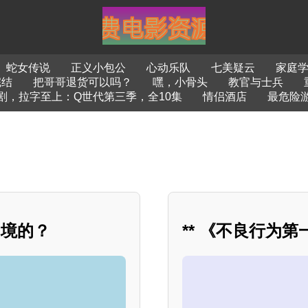
蛇女传说
正义小包公
心动乐队
七美疑云
家庭
完结
把哥哥退货可以吗？
嘿，小骨头
教官与士兵
剧，拉字至上：Q世代第三季，全10集
情侣酒店
最危险
困境的？
** 《不良行为