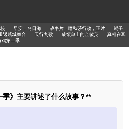
学校
早安，冬日海
战争片，喀秋莎行动，正片
蝎子
重返赌城舞台
天行九歌
成绩单上的金敏英
真相在耳
游戏第二季
第一季》主要讲述了什么故事？**