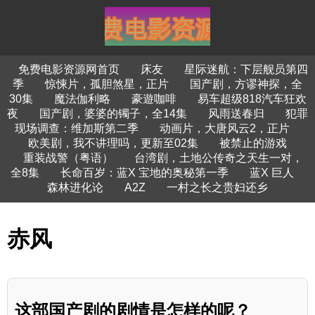
免费电影资源网首页
床友
星际迷航：下层舰员第四
季
惊悚片，孤胆煞星，正片
国产剧，方谬神探，全
30集
魔法伽利略
豪遊咖啡
易车超级818汽车狂欢
夜
国产剧，婆婆的镯子，全14集
风雨送春归
犯罪
现场调查：维加斯第二季
动画片，大唐风云2，正片
欧美剧，我不讲理吗，更新至02集
被禁止的游戏
重装战警（粤语）
台湾剧，土地公传奇之天生一对，
全8集
长命百岁：蓝X 宝地的奥秘第一季
蓝X 巨人
森林进化论
A2Z
一村之长之贵妇还乡
赤风
这部国产剧的剧情是怎样的呢？