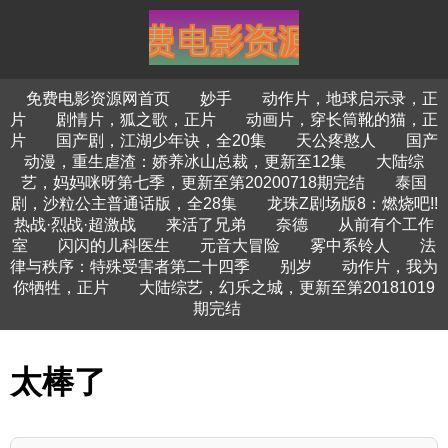
免费电影资源网首页
妙手
动作片，地球启示录，正
片
剧情片，狐之歌，正片
动画片，穿长筒靴的猫，正
片
国产剧，江湖少年诀，全20集
天公疼憨人
国产
动漫，重生虐渣：娇养冰山总裁，更新至12集
大陆综
艺，妈妈咪呀第七季，更新至第20200718期完结
泰国
剧，沙粒公主普通话版，全28集
龙珠Z剧场版8：燃烧吧!!
热战·烈战·超激战
来活了兄弟
奈德
从前有个工作
室
闪闪的儿科医生
元音大冒险
雾中系铃人
法
律与秩序：特殊受害者第二十四季
别岁
动作片，我为
你牺牲，正片
大陆综艺，幻乐之城，更新至第20181019
期完结
太棒了