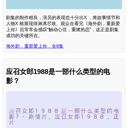
剧集的制作精良，演员的表现也十分出X ，将故事情节和
人物X 格展现得淋漓尽致。观众在看完《海外剧，重新爱
上你》后常常会感叹“触动心弦，重燃热恋”，这正是剧集
成功的关键所在。
海外剧，重新爱上你，全8集
应召女郎1988是一部什么类型的电
影？