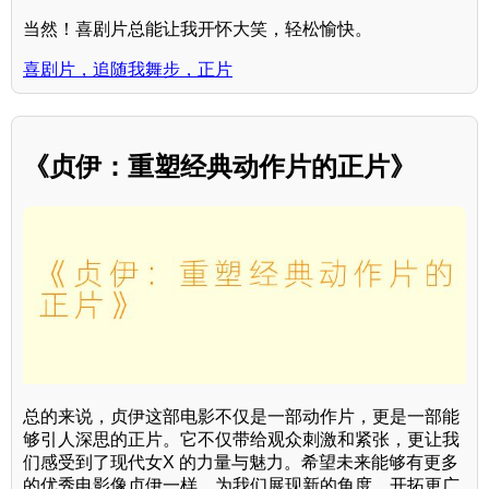
当然！喜剧片总能让我开怀大笑，轻松愉快。
喜剧片，追随我舞步，正片
《贞伊：重塑经典动作片的正片》
总的来说，贞伊这部电影不仅是一部动作片，更是一部能
够引人深思的正片。它不仅带给观众刺激和紧张，更让我
们感受到了现代女X 的力量与魅力。希望未来能够有更多
的优秀电影像贞伊一样，为我们展现新的角度，开拓更广