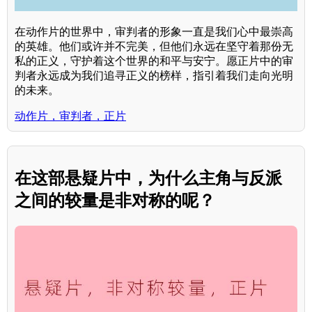
在动作片的世界中，审判者的形象一直是我们心中最崇高
的英雄。他们或许并不完美，但他们永远在坚守着那份无
私的正义，守护着这个世界的和平与安宁。愿正片中的审
判者永远成为我们追寻正义的榜样，指引着我们走向光明
的未来。
动作片，审判者，正片
在这部悬疑片中，为什么主角与反派
之间的较量是非对称的呢？