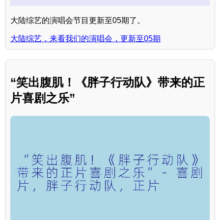
大陆综艺的演唱会节目更新至05期了。
大陆综艺，来看我们的演唱会，更新至05期
“笑出腹肌！《胖子行动队》带来的正
片喜剧之乐”