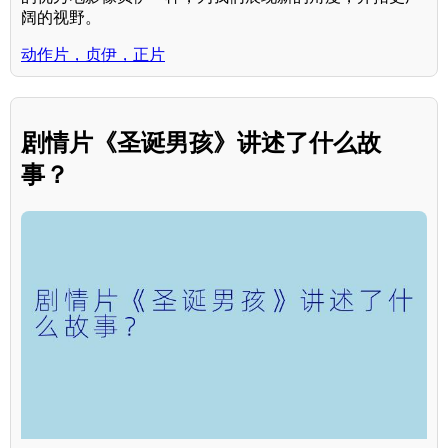
阔的视野。
动作片，贞伊，正片
剧情片《圣诞男孩》讲述了什么故
事？