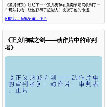
《圣诞男孩》讲述了一个孤儿男孩在圣诞节期间收到了一
个魔法礼物，让他获得了超能力并改变了他的命运。
剧情片，圣诞男孩，正片
《正义呐喊之剑——动作片中的审判
者》