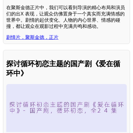
在聚斯金德正片中，我们可以看到导演的精心布局和演员
们的出X 表现，让观众仿佛置身于一个真实而充满情感的
世界中。剧情的起伏变化、人物的内心世界、情感的碰
撞，都让观众在观影过程中充满共鸣和感动。
剧情片，聚斯金德，正片
探讨循环初恋主题的国产剧《爱在循
环中》