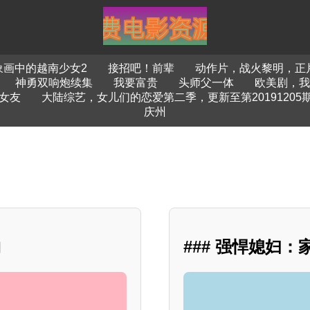
象画中的越南少女2
接招吧！前辈
动作片，战火黎明，正
神勇双响炮续集
我要富贵
头师父一体
欧美剧，我
女友
大陆综艺，女儿们的恋爱第二季，更新至第20191205
庆州
物
### 强悍媳妇