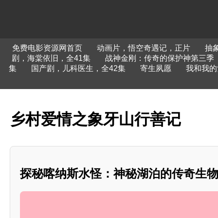
免费电影资源网首页
动画片，悟空奇遇记，正片
抽
剧，海棠依旧，全41集
战神金刚：传奇的保护神第三季
集
国产剧，儿科医生，全42集
寄生夙愿
我和我的
乡村爱情之象牙山行善记
探秘喀纳斯水怪：神秘湖泊的传奇生