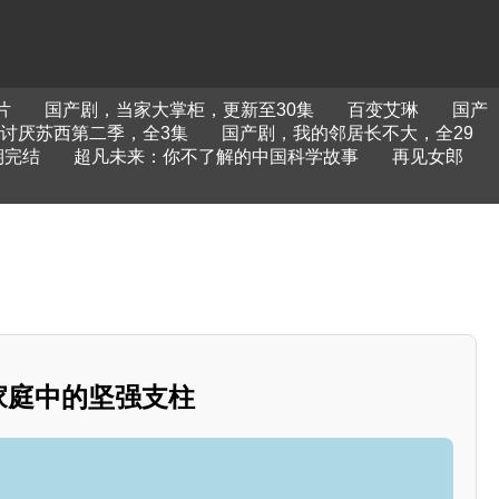
片
国产剧，当家大掌柜，更新至30集
百变艾琳
国产
讨厌苏西第二季，全3集
国产剧，我的邻居长不大，全29
期完结
超凡未来：你不了解的中国科学故事
再见女郎
：家庭中的坚强支柱