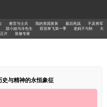
古
教官与士兵
我的美国舅舅
最后死战
不及将军
甜小姐与冷先生
双宿单飞第一季
老妈子与秋
大
正片
装修专家
历史与精神的永恒象征