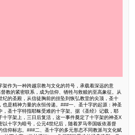
字架作为一种跨越宗教与文化的符号，承载着深远的意
与基督教的紧密联系，成为信仰、牺牲与救赎的至高象征。从
世纪的圣殿，从信徒胸前的挂坠到恢弘教堂的尖顶，圣十
，也是精神力量的永恒传递。###一、圣十字的起源：神圣
中，圣十字特指耶稣受难的十字架。据《圣经》记载，耶
于十字架上，三日后复活，这一事件奠定了十字架的神圣X
密以十字为暗号，公元4世纪后，随着罗马帝国皈依基督
的信仰标志。###二、圣十字的多元形态不同教派与文化赋