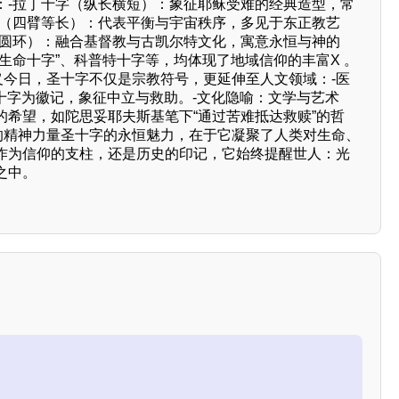
：-拉丁十字（纵长横短）：象征耶稣受难的经典造型，常
字（四臂等长）：代表平衡与宇宙秩序，多见于东正教艺
加圆环）：融合基督教与古凯尔特文化，寓意永恒与神的
生命十字”、科普特十字等，均体现了地域信仰的丰富X 。
义今日，圣十字不仅是宗教符号，更延伸至人文领域：-医
十字为徽记，象征中立与救助。-文化隐喻：文学与艺术
的希望，如陀思妥耶夫斯基笔下“通过苦难抵达救赎”的哲
号的精神力量圣十字的永恒魅力，在于它凝聚了人类对生命、
作为信仰的支柱，还是历史的印记，它始终提醒世人：光
之中。