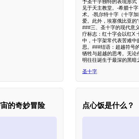
予圣十字独特的表现形式
见于天主教堂。-希腊十
术。-凯尔特十字（十字
爱。此外，埃塞俄比亚的“
###三、圣十字的现代意
疗标志：红十字会以红X 
中，十字架常代表苦难中
思。###结语：超越符
牺牲与超越的思考。无论
明往往诞生于最深的黑暗
圣十字
宇宙的奇妙冒险
点心饭是什么？