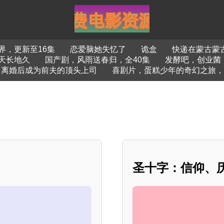
界，更新至16集
恋爱脑她失忆了
诡盒
快递在蒙古蒙
天长地久
国产剧，风雨送春归，全40集
发酵吧，创业菌
离婚后成为前夫的顶头上司
喜剧片，蛋糕少年的奇幻之旅，
圣十字：信仰、