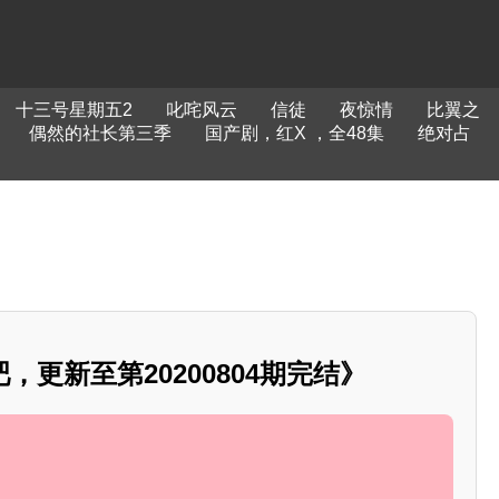
十三号星期五2
叱咤风云
信徒
夜惊情
比翼之
偶然的社长第三季
国产剧，红X ，全48集
绝对占
，更新至第20200804期完结》