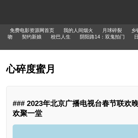
免费电影资源网首页
我的人间烟火
月球碎裂
乡
吻
契约新娘
校巴人生
阴阳路14：双鬼拍门
心碎度蜜月
### 2023年北京广播电视台春节联
欢聚一堂