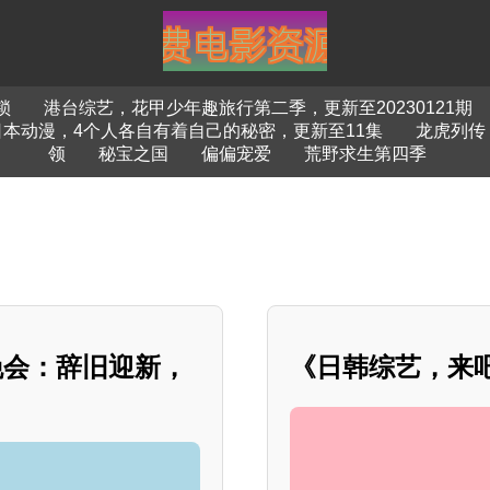
锁
港台综艺，花甲少年趣旅行第二季，更新至20230121期
日本动漫，4个人各自有着自己的秘密，更新至11集
龙虎列传
领
秘宝之国
偏偏宠爱
荒野求生第四季
欢晚会：辞旧迎新，
《日韩综艺，来吧